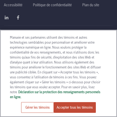
Accessibilité
Politique de confidentialité
Plan du site
Droits d'auteur - La Compagnie d'Assurance-Vie
Manuvie et ses partenaires utilisent des témoins et autres
nineteen ninety nine to two thousan
Manufacturers (Manuvie)
1999-2026
technologies semblables pour personnaliser et améliorer votre
expérience numérique en ligne. Nous voulons protéger la
confidentialité de vos renseignements, et nous n’utilisons donc les
témoins qu’aux fins de sécurité, d’exploitation des sites Web et
d’analyse quant à leur utilisation. Nous utilisons également des
témoins pour améliorer le fonctionnement des sites Web et diffuser
une publicité ciblée. En cliquant sur « Accepter tous les témoins »,
vous consentez à l’utilisation de témoins à ces fins. Vous pouvez
également cliquer sur « Gérer les témoins » ci-dessous pour choisir
les témoins que vous voulez accepter. Pour en savoir plus, lisez
notre
Déclaration sur la protection des renseignements personnels
en ligne.
Gérer les témoins
Accepter tous les témoins