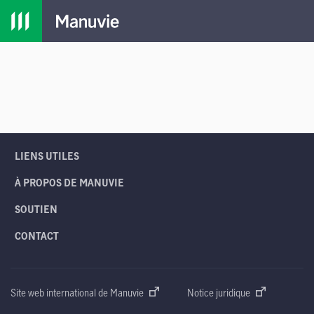
Passer à la navigation principale
Passer au contenu principal
Passer au pied de page
MENU
LIENS UTILES
À PROPOS DE MANUVIE
SOUTIEN
CONTACT
Site web international de Manuvie
Notice juridique