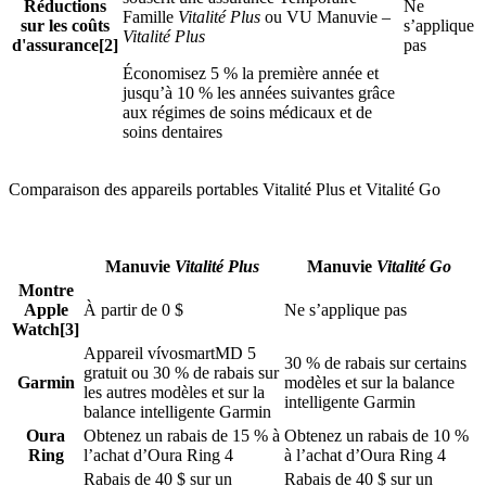
Réductions
Ne
Famille
Vitalité Plus
ou VU Manuvie –
sur les coûts
s’applique
Vitalité Plus
d'assurance[2]
pas
Économisez 5 % la première année et
jusqu’à 10 % les années suivantes grâce
aux régimes de soins médicaux et de
soins dentaires
Comparaison des appareils portables Vitalité Plus et Vitalité Go
Manuvie
Vitalité Plus
Manuvie
Vitalité Go
Montre
Apple
À partir de 0 $
Ne s’applique pas
Watch[3]
Appareil vívosmartMD 5
30 % de rabais sur certains
gratuit ou 30 % de rabais sur
Garmin
modèles et sur la balance
les autres modèles et sur la
intelligente Garmin
balance intelligente Garmin
Oura
Obtenez un rabais de 15 % à
Obtenez un rabais de 10 %
Ring
l’achat d’Oura Ring 4
à l’achat d’Oura Ring 4
Rabais de 40 $ sur un
Rabais de 40 $ sur un