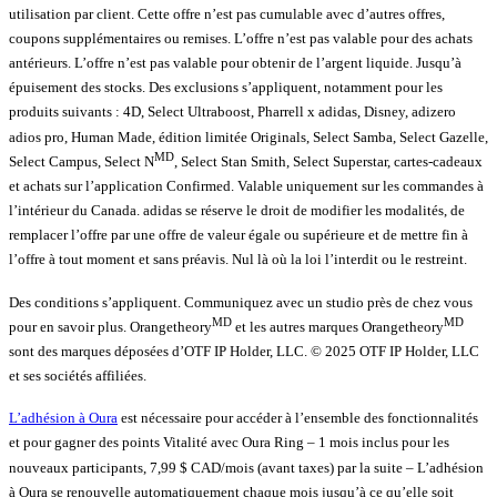
utilisation par client. Cette offre n’est pas cumulable avec d’autres offres,
coupons supplémentaires ou remises. L’offre n’est pas valable pour des achats
antérieurs. L’offre n’est pas valable pour obtenir de l’argent liquide. Jusqu’à
épuisement des stocks. Des exclusions s’appliquent, notamment pour les
produits suivants : 4D, Select Ultraboost, Pharrell x adidas, Disney, adizero
adios pro, Human Made, édition limitée Originals, Select Samba, Select Gazelle,
MD
Select Campus, Select N
, Select Stan Smith, Select Superstar, cartes-cadeaux
et achats sur l’application Confirmed. Valable uniquement sur les commandes à
l’intérieur du Canada. adidas se réserve le droit de modifier les modalités, de
remplacer l’offre par une offre de valeur égale ou supérieure et de mettre fin à
l’offre à tout moment et sans préavis. Nul là où la loi l’interdit ou le restreint.
Des conditions s’appliquent. Communiquez avec un studio près de chez vous
MD
MD
pour en savoir plus. Orangetheory
et les autres marques Orangetheory
sont des marques déposées d’OTF IP Holder, LLC. © 2025 OTF IP Holder, LLC
et ses sociétés affiliées.
L’adhésion à Oura
est nécessaire pour accéder à l’ensemble des fonctionnalités
et pour gagner des points Vitalité avec Oura Ring – 1 mois inclus pour les
nouveaux participants, 7,99 $ CAD/mois (avant taxes) par la suite – L’adhésion
à Oura se renouvelle automatiquement chaque mois jusqu’à ce qu’elle soit