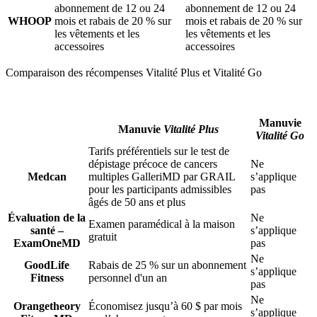
abonnement de 12 ou 24
abonnement de 12 ou 24
WHOOP
mois et rabais de 20 % sur
mois et rabais de 20 % sur
les vêtements et les
les vêtements et les
accessoires
accessoires
Comparaison des récompenses Vitalité Plus et Vitalité Go
Manuvie
Manuvie
Vitalité Plus
Vitalité Go
Tarifs préférentiels sur le test de
dépistage précoce de cancers
Ne
Medcan
multiples GalleriMD par GRAIL
s’applique
pour les participants admissibles
pas
âgés de 50 ans et plus
Évaluation de la
Ne
Examen paramédical à la maison
santé –
s’applique
gratuit
ExamOneMD
pas
Ne
GoodLife
Rabais de 25 % sur un abonnement
s’applique
Fitness
personnel d'un an
pas
Ne
Orangetheory
Économisez jusqu’à 60 $ par mois
s’applique