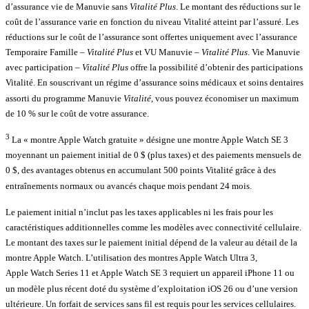
d’assurance vie de Manuvie sans
Vitalité Plus
. Le montant des réductions sur le
coût de l’assurance varie en fonction du niveau Vitalité atteint par l’assuré. Les
réductions sur le coût de l’assurance sont offertes uniquement avec l’assurance
Temporaire Famille –
Vitalité Plus
et VU Manuvie –
Vitalité Plus
. Vie Manuvie
avec participation –
Vitalité Plus
offre la possibilité d’obtenir des participations
Vitalité. En souscrivant un régime d’assurance soins médicaux et soins dentaires
assorti du programme Manuvie
Vitalité
, vous pouvez économiser un maximum
de 10 % sur le coût de votre assurance.
3
La « montre Apple Watch gratuite » désigne une montre Apple Watch SE 3
moyennant un paiement initial de 0 $ (plus taxes) et des paiements mensuels de
0 $, des avantages obtenus en accumulant 500 points Vitalité grâce à des
entraînements normaux ou avancés chaque mois pendant 24 mois.
Le paiement initial n’inclut pas les taxes applicables ni les frais pour les
caractéristiques additionnelles comme les modèles avec connectivité cellulaire.
Le montant des taxes sur le paiement initial dépend de la valeur au détail de la
montre Apple Watch. L’utilisation des montres Apple Watch Ultra 3,
Apple Watch Series 11 et Apple Watch SE 3 requiert un appareil iPhone 11 ou
un modèle plus récent doté du système d’exploitation iOS 26 ou d’une version
ultérieure. Un forfait de services sans fil est requis pour les services cellulaires.