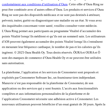
conformément aux conditions d’utilisation d’Oura
. Cette offre d’Oura Ring ne
peut être combinée avec d’autres offres d’Oura. Les produits et services d’Oura
Ring ne sont pas des dispositifs médicaux et ne sont pas destinés à atténuer,
prévenir, traiter, guérir ou diagnostiquer une maladie ou un état. Si vous avez
des inquiétudes concernant votre santé, veuillez consulter votre médecin.
L’Oura Ring permet aux participants au programme Vitalité d’accumuler des
points Vitalité lorsqu’ils méditent et qu’ils ont un sommeil sain. Les utilisateurs
d’iOS peuvent également accumuler des points Vitalité lorsqu’ils s’entraînent
en mesurant leur fréquence cardiaque, le nombre de pas et les calories qu’ils
ingèrent. © 2025 Oura Health Oy. Tous droits réservés. ŌURA et OURA et Ō
sont des marques de commerce d’Oura Health Oy et ne peuvent être utilisées
sans autorisation.
La plateforme, l’application et les services de Cronometer sont proposés et
exploités par Cronometer Software Inc, un fournisseur tiers indépendant.
Manuvie n’est pas responsable de la plateforme de Cronometer, de son
application ou des services qui y sont fournis. L’accès aux fonctionnalités
complètes et aux informations personnalisées de la plateforme et de
l’application Cronometer nécessite une adhésion active à Cronometer. Les
nouveaux utilisateurs peuvent bénéficier d’un essai gratuit de 30 jours. Après la