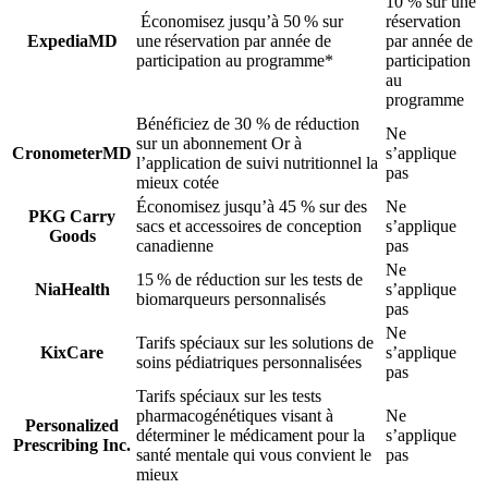
10 % sur une
Économisez jusqu’à 50 % sur
réservation
ExpediaMD
une réservation par année de
par année de
participation au programme*
participation
au
programme
Bénéficiez de 30 % de réduction
Ne
sur un abonnement Or à
CronometerMD
s’applique
l’application de suivi nutritionnel la
pas
mieux cotée
Économisez jusqu’à 45 % sur des
Ne
PKG Carry
sacs et accessoires de conception
s’applique
Goods
canadienne
pas
Ne
15 % de réduction sur les tests de
NiaHealth
s’applique
biomarqueurs personnalisés
pas
Ne
Tarifs spéciaux sur les solutions de
KixCare
s’applique
soins pédiatriques personnalisées
pas
Tarifs spéciaux sur les tests
pharmacogénétiques visant à
Ne
Personalized
déterminer le médicament pour la
s’applique
Prescribing Inc.
santé mentale qui vous convient le
pas
mieux