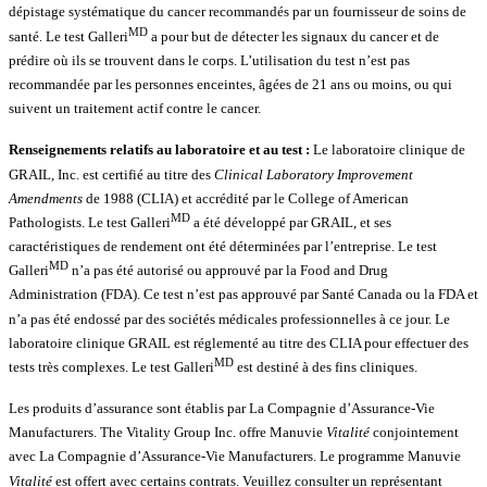
dépistage systématique du cancer recommandés par un fournisseur de soins de
MD
santé. Le test Galleri
a pour but de détecter les signaux du cancer et de
prédire où ils se trouvent dans le corps. L’utilisation du test n’est pas
recommandée par les personnes enceintes, âgées de 21 ans ou moins, ou qui
suivent un traitement actif contre le cancer.
Renseignements relatifs au laboratoire et au test :
Le laboratoire clinique de
GRAIL, Inc. est certifié au titre des
Clinical Laboratory Improvement
Amendments
de 1988 (CLIA) et accrédité par le College of American
MD
Pathologists. Le test Galleri
a été développé par GRAIL, et ses
caractéristiques de rendement ont été déterminées par l’entreprise. Le test
MD
Galleri
n’a pas été autorisé ou approuvé par la Food and Drug
Administration (FDA). Ce test n’est pas approuvé par Santé Canada ou la FDA et
n’a pas été endossé par des sociétés médicales professionnelles à ce jour. Le
laboratoire clinique GRAIL est réglementé au titre des CLIA pour effectuer des
MD
tests très complexes. Le test Galleri
est destiné à des fins cliniques.
Les produits d’assurance sont établis par La Compagnie d’Assurance-Vie
Manufacturers. The Vitality Group Inc. offre Manuvie
Vitalité
conjointement
avec La Compagnie d’Assurance-Vie Manufacturers. Le programme Manuvie
Vitalité
est offert avec certains contrats. Veuillez consulter un représentant