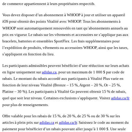
de commerce appartiennent à leurs propriétaires respectifs.
Vous devez disposer d’un abonnement à WHOOP à jour et utiliser un appareil
iOS pour obtenir des points Vitalité avec WHOOP. Tous les abonnements à
WHOOP sont automatiquement renouvelés en tant qu’abonnements annuels au
prix en vigueur. Le rabais sur les vêtements et accessoires ne s’applique pas aux
bracelets, batteries et ensembles SportFlex. Les frais supplémentaires pour
l’expédition de produits, vêtements ou accessoires WHOOP, ainsi que les taxes,
s’appliquent en fonction du lieu.
Les participants admissibles peuvent bénéficier d’une réduction sur leurs achats
en ligne uniquement sur
adidas.ca
, pour un maximum de 1 000 $ par code de
rabais. Le montant du rabais accordé aux participants à Vitalité Plus varie en
fonction de leur niveau Vitalité (Bronze – 15 %, Argent – 20 %, Or – 25 %,
Platine – 30 %). Les participants à Vitalité Go peuvent obtenir 15 % de rabais,
quel que soit leur niveau. Certaines exclusions s’appliquent. Visitez
adidas.ca/fr
pour plus de renseignements.
Offre valable pour les rabais de 15 %, de 20 %, de 25 % ou de 30 % sur les
articles à plein prix sur
adidas.ca
et
adidas.ca/fr
. Saisissez le code au moment du
paiement pour bénéficier d’un rabais pouvant aller jusqu’à 1 000 $. Une seule