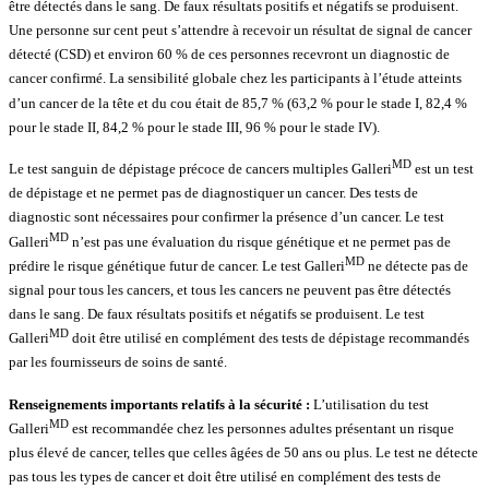
être détectés dans le sang. De faux résultats positifs et négatifs se produisent.
Une personne sur cent peut s’attendre à recevoir un résultat de signal de cancer
détecté (CSD) et environ 60 % de ces personnes recevront un diagnostic de
cancer confirmé. La sensibilité globale chez les participants à l’étude atteints
d’un cancer de la tête et du cou était de 85,7 % (63,2 % pour le stade I, 82,4 %
pour le stade II, 84,2 % pour le stade III, 96 % pour le stade IV).
MD
Le test sanguin de dépistage précoce de cancers multiples Galleri
est un test
de dépistage et ne permet pas de diagnostiquer un cancer. Des tests de
diagnostic sont nécessaires pour confirmer la présence d’un cancer. Le test
MD
Galleri
n’est pas une évaluation du risque génétique et ne permet pas de
MD
prédire le risque génétique futur de cancer. Le test Galleri
ne détecte pas de
signal pour tous les cancers, et tous les cancers ne peuvent pas être détectés
dans le sang. De faux résultats positifs et négatifs se produisent. Le test
MD
Galleri
doit être utilisé en complément des tests de dépistage recommandés
par les fournisseurs de soins de santé.
Renseignements importants relatifs à la sécurité :
L’utilisation du test
MD
Galleri
est recommandée chez les personnes adultes présentant un risque
plus élevé de cancer, telles que celles âgées de 50 ans ou plus. Le test ne détecte
pas tous les types de cancer et doit être utilisé en complément des tests de