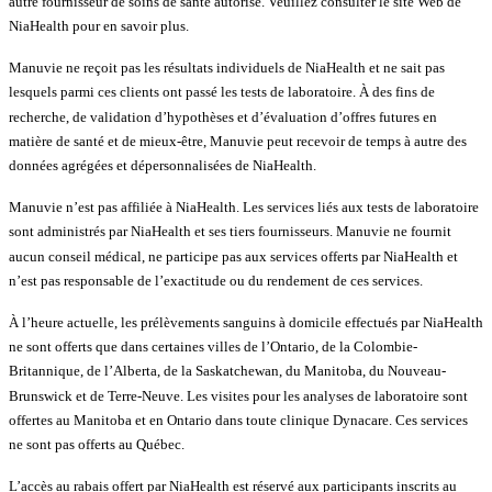
autre fournisseur de soins de santé autorisé. Veuillez consulter le site Web de
NiaHealth pour en savoir plus.
Manuvie ne reçoit pas les résultats individuels de NiaHealth et ne sait pas
lesquels parmi ces clients ont passé les tests de laboratoire. À des fins de
recherche, de validation d’hypothèses et d’évaluation d’offres futures en
matière de santé et de mieux-être, Manuvie peut recevoir de temps à autre des
données agrégées et dépersonnalisées de NiaHealth.
Manuvie n’est pas affiliée à NiaHealth. Les services liés aux tests de laboratoire
sont administrés par NiaHealth et ses tiers fournisseurs. Manuvie ne fournit
aucun conseil médical, ne participe pas aux services offerts par NiaHealth et
n’est pas responsable de l’exactitude ou du rendement de ces services.
À l’heure actuelle, les prélèvements sanguins à domicile effectués par NiaHealth
ne sont offerts que dans certaines villes de l’Ontario, de la Colombie-
Britannique, de l’Alberta, de la Saskatchewan, du Manitoba, du Nouveau-
Brunswick et de Terre-Neuve. Les visites pour les analyses de laboratoire sont
offertes au Manitoba et en Ontario dans toute clinique Dynacare. Ces services
ne sont pas offerts au Québec.
L’accès au rabais offert par NiaHealth est réservé aux participants inscrits au