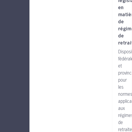
législ
en
matiè
de
régim
de
retrai
Disposi
fédéral
et
provinc
pour
les
norme
applica
aux
régime
de
retraite