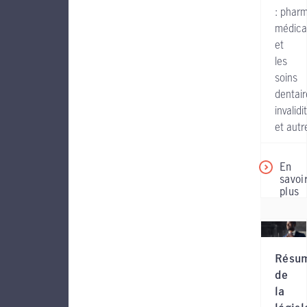
:
pharm
médica
et
les
soins
dentair
invalidi
et autr
En
savoi
plus
Résu
de
la