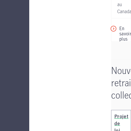
au
Canada
En
savoi
plus
Nouv
retra
colle
Projet
de
loi