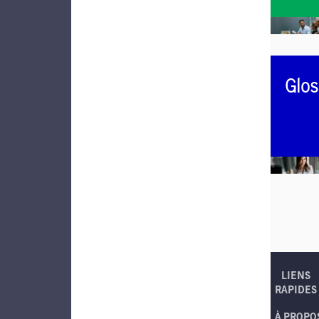
Glos
LIENS
RAPIDES
À PROPO