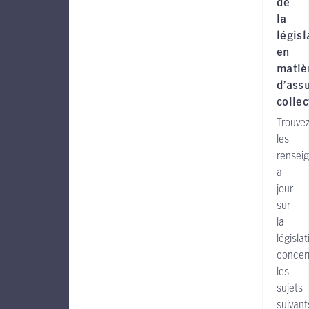
de
la
législ
en
matiè
d’ass
collec
Trouve
les
rensei
à
jour
sur
la
législat
concer
les
sujets
suivant