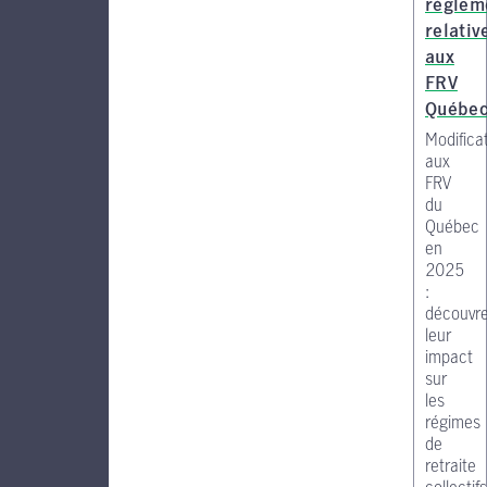
réglem
relativ
aux
FRV
Québe
Modifica
aux
FRV
du
Québec
en
2025
:
découvr
leur
impact
sur
les
régimes
de
retraite
collectifs