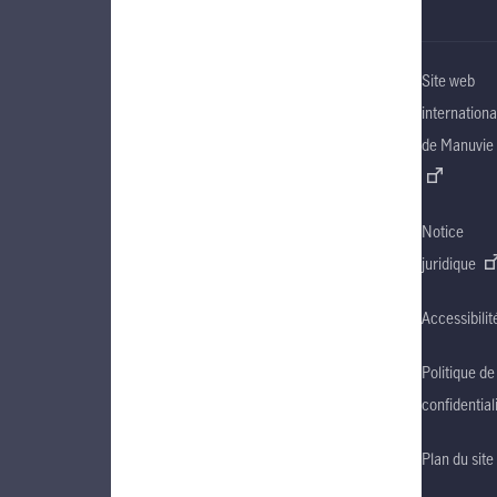
Site web
internationa
de Manuvie
Notice
juridique
Accessibilit
Politique de
confidential
Plan du site