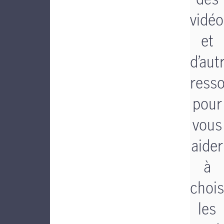
vidéo
et
d’aut
ress
pour
vous
aider
à
chois
les