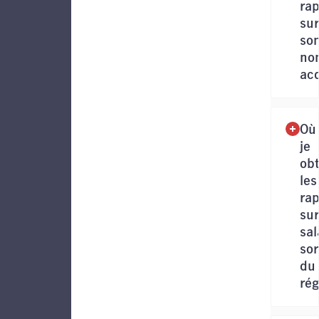
rap
sur
so
no
ac
Où 
je
obt
les
rap
sur
sal
sor
du
ré