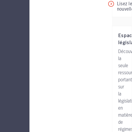
Lisez l
nouvell
Espac
législ
Découv
la
seule
ressou
portant
sur
la
législat
en
matièr
de
régime