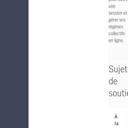
une
session et
gérer vos
régimes
collectifs
en ligne.
Sujet
de
souti
À
la