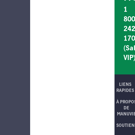
1
80
242
17
(Sa
VIP
LIENS
RAPIDES
À PROPO
DE
MANUVI
SOUTIEN