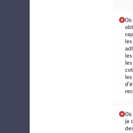
Où 
obt
rap
les
ad
les
les
cot
les
d’é
rec
Où 
je 
de