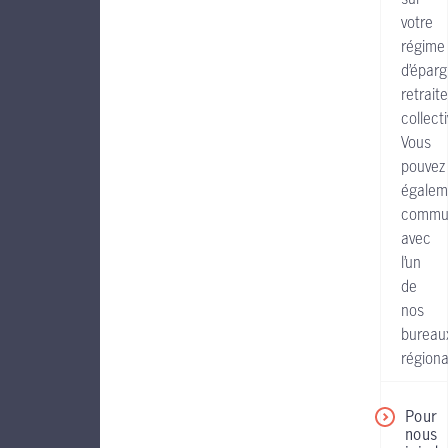
votre
régime
d’éparg
retraite
collecti
Vous
pouvez
égalem
commu
avec
l’un
de
nos
bureau
régiona
Pour
nous