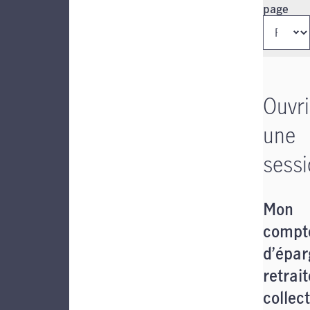
page
Ouvri
une
sess
Mon
compt
d’épar
retrait
collect