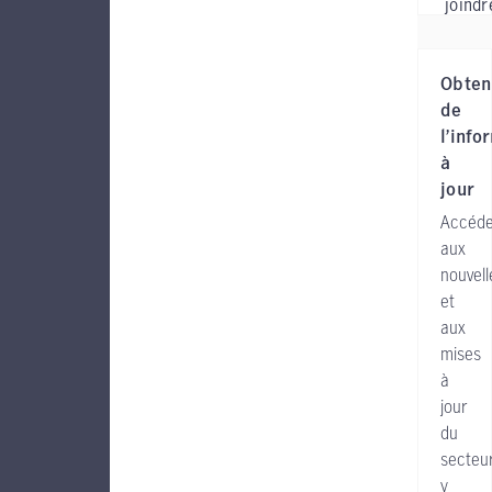
joindr
Obten
de
l’info
à
jour
Accéd
aux
nouvell
et
aux
mises
à
jour
du
secteur
y