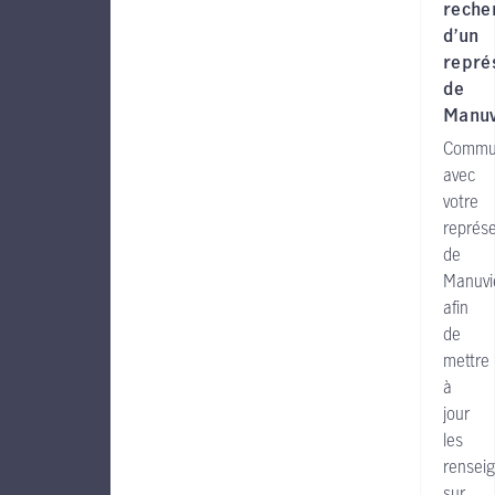
reche
d’un
repré
de
Manuv
Commu
avec
votre
représ
de
Manuvi
afin
de
mettre
à
jour
les
rensei
sur