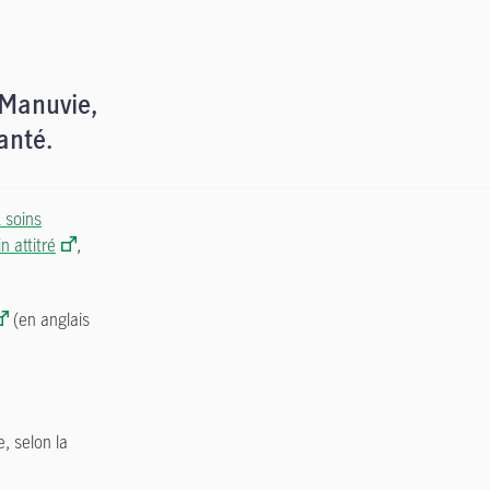
 Manuvie,
anté.
 soins
n attitré
,
(en anglais
, selon la