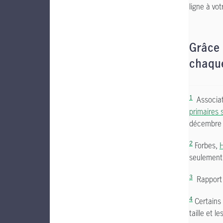
ligne à vo
Grâce 
chaque
1
Associat
primaires 
décembre
2
Forbes,
H
seulement
3
Rapport d
4
Certains 
taille et 