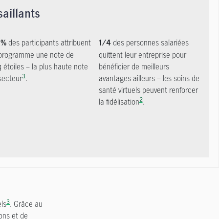
saillants
des participants attribuent
des personnes salariées
 %
1/4
programme une note de
quittent leur entreprise pour
q étoiles – la plus haute note
bénéficier de meilleurs
3
secteur
.
avantages ailleurs – les soins de
santé virtuels peuvent renforcer
2
la fidélisation
.
3
els
. Grâce au
ions et de