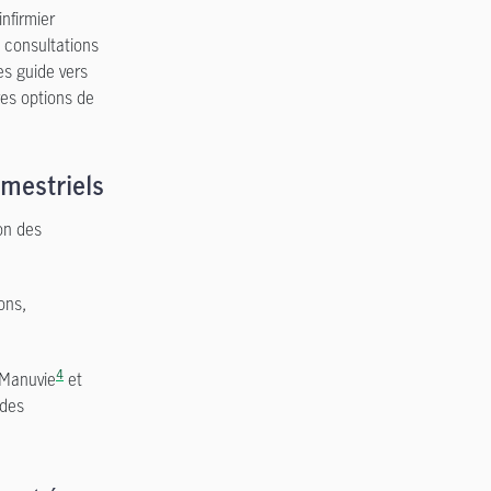
nfirmier
 consultations
les guide vers
res options de
imestriels
on des
ons,
4
 Manuvie
et
 des