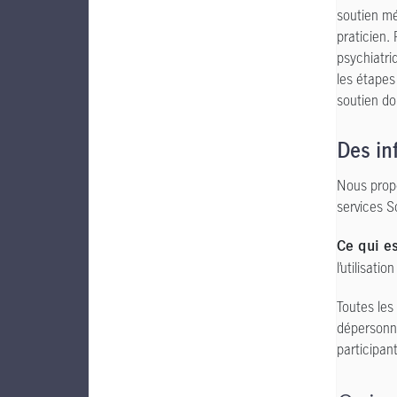
soutien mé
praticien.
psychiatriq
les étapes
soutien do
Des in
Nous propo
services S
Ce qui es
l’utilisati
Toutes les
dépersonna
participant