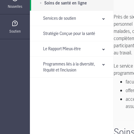
Soins de santé en ligne
Nouvelles
Près de si
Services de soutien
personnel i
malades, c
Soutien
Stratégie Conçue pour la santé
complèteme
participan
Le Rapport Mieux-être
au travail.
Programmes liés à la diversité,
Le service
l’équité et l’inclusion
programme
facul
offe
acce
assu
Soins