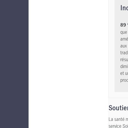
In
89
que 
amél
aux 
trad
résu
dimi
et 
prod
Soutie
La santé m
service So