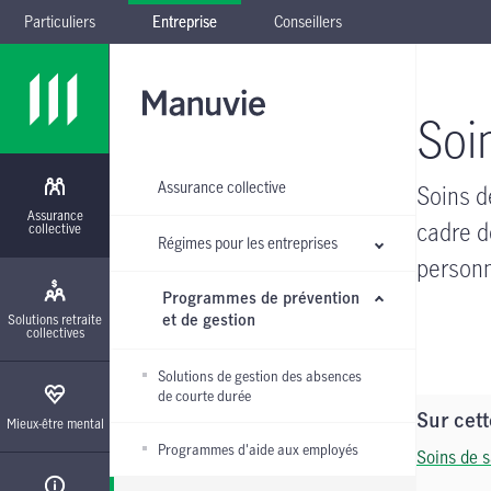
Particuliers
Entreprise
Conseillers
Passer à la navigation principale
Passer au contenu principal
Passer au pied de page
Passer le sous-menu
Soi
Assurance collective
Soins d
Assurance
cadre d
collective
Régimes pour les entreprises
personn
Programmes de prévention
Solutions retraite
et de gestion
collectives
Solutions de gestion des absences
de courte durée
Sur cet
Mieux-être mental
Programmes d'aide aux employés
Soins de s