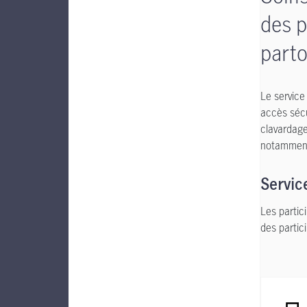
des p
part
Le service
accès sécu
clavardage
notamment 
Servic
Les partic
des partic