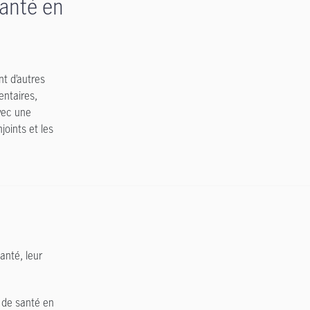
santé en
nt d’autres
ntaires,
avec une
oints et les
anté, leur
s de santé en