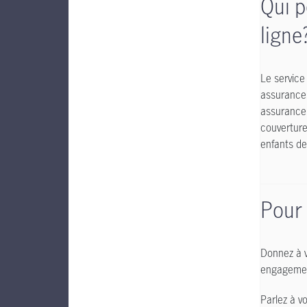
Qui p
ligne
Le service 
assurance
assurance 
couverture
enfants de
Pour
Donnez à v
engagement
Parlez à v