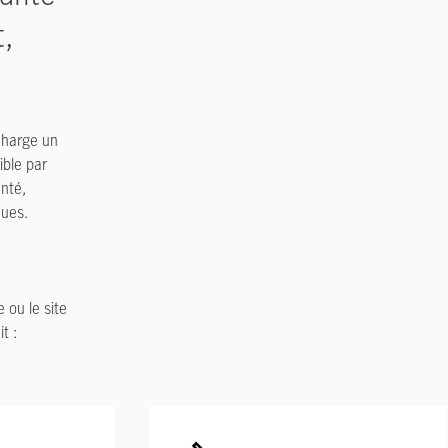
t,
 charge un
ible par
anté,
ques.
 ou le site
t :