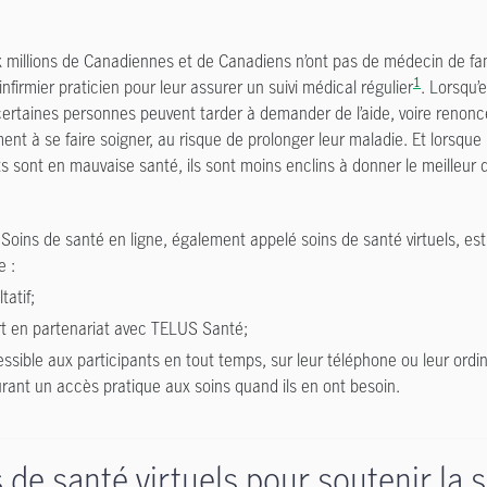
x millions de Canadiennes et de Canadiens n’ont pas de médecin de fam
1
nfirmier praticien pour leur assurer un suivi médical régulier
. Lorsqu’
ertaines personnes peuvent tarder à demander de l’aide, voire renonc
nt à se faire soigner, au risque de prolonger leur maladie. Et lorsque 
ts sont en mauvaise santé, ils sont moins enclins à donner le meilleur
 Soins de santé en ligne, également appelé soins de santé virtuels, est
 :
tatif;
rt en partenariat avec TELUS Santé;
ssible aux participants en tout temps, sur leur téléphone ou leur ordin
rant un accès pratique aux soins quand ils en ont besoin.
 de santé virtuels pour soutenir la 