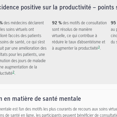
cidence positive sur la productivité – points 
des médecins déclarent
des motifs de consultation
 %
92 %
95
les soins virtuels ont
sont résolus de manière
au 
ioré l’accès des patients
virtuelle, ce qui contribue à
cin
soins de santé, ce qui s’est
réduire le taux d’absentéisme et
du 
3
uit par une amélioration des
à augmenter la productivité
.
ltats pour les patients, une
nution des jours de maladie
une augmentation de la
2
uctivité
.
n en matière de santé mentale
entale est l’un des motifs les plus courants de recours aux soins virtu
ins de santé en ligne, les participants peuvent bénéficier de consultat