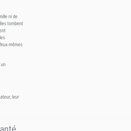
ille ni de
elles tombent
ent
les
 d’eux-mêmes
 un
ateur, leur
santé