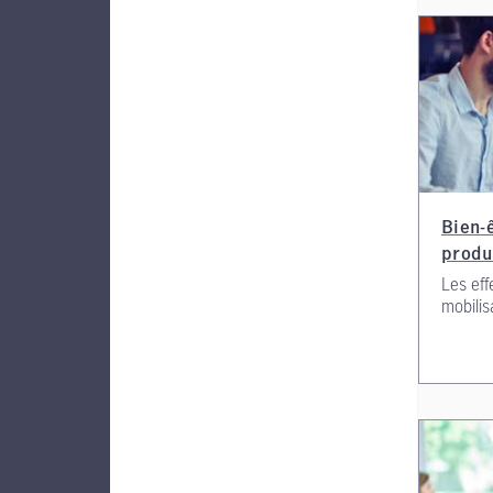
Bien-ê
produ
Les eff
mobilis