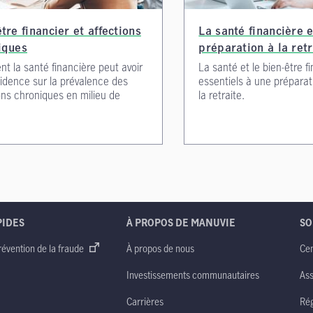
tre financier et affections
La santé financière e
iques
préparation à la retr
 la santé financière peut avoir
La santé et le bien-être f
idence sur la prévalence des
essentiels à une préparat
ons chroniques en milieu de
la retraite.
PIDES
À PROPOS DE MANUVIE
SO
révention de la fraude
À propos de nous
Cen
Investissements communautaires
Ass
Carrières
Rég