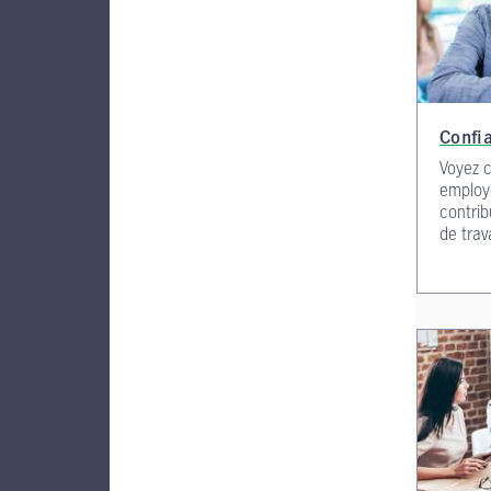
Confia
Voyez 
employé
contrib
de trava