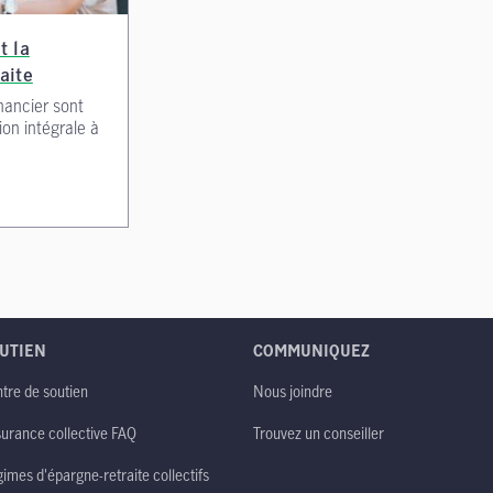
t la
aite
inancier sont
ion intégrale à
UTIEN
COMMUNIQUEZ
tre de soutien
Nous joindre
urance collective FAQ
Trouvez un conseiller
imes d'épargne-retraite collectifs