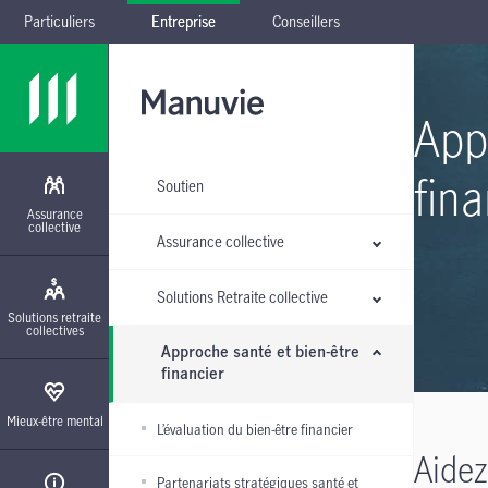
Particuliers
Entreprise
Conseillers
Passer à la navigation principale
Passer au contenu principal
Passer au pied de page
Passer le sous-menu
App
fina
Soutien
Assurance
collective
Assurance collective
Solutions Retraite collective
Solutions retraite
collectives
Approche santé et bien-être
financier
Mieux-être mental
L’évaluation du bien-être financier
Aidez
Partenariats stratégiques santé et