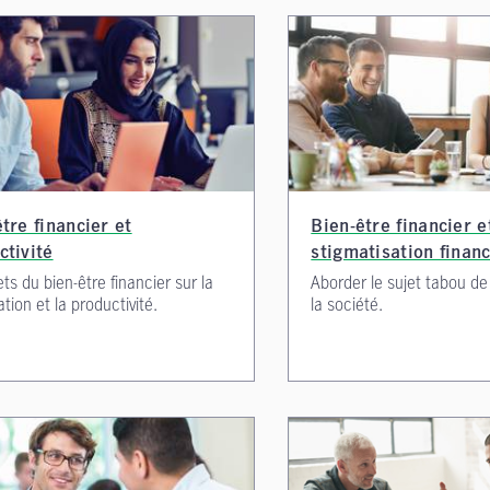
tre financier et
Bien-être financier e
ctivité
stigmatisation finan
ets du bien-être financier sur la
Aborder le sujet tabou de
ation et la productivité.
la société.