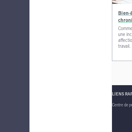
Bien-ê
chron
Comment
une inc
affecti
travail.
LIENS RA
Centre de p