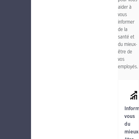
aider à
vous
informer
de la
santé et
du mieux-
être de
vos
employés.
Infor
vous
du
mieux