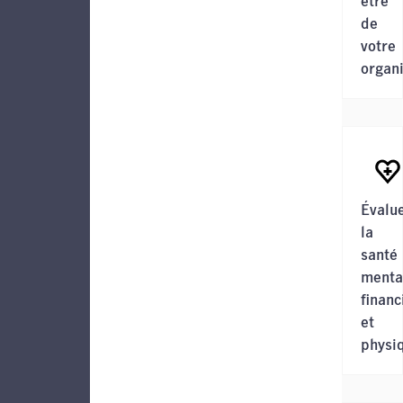
être
de
votre
organi
Évalu
la
santé
menta
financ
et
physi