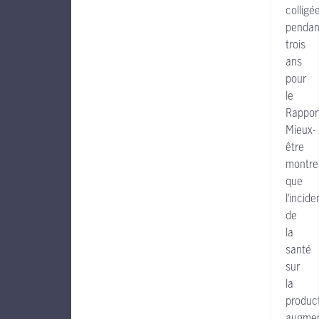
colligé
pendan
trois
ans
pour
le
Rappor
Mieux-
être
montre
que
l’incid
de
la
santé
sur
la
product
augme