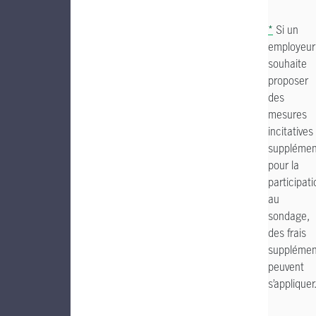
*
Si un
employeur
souhaite
proposer
des
mesures
incitatives
supplémen
pour la
participati
au
sondage,
des frais
supplémen
peuvent
s’appliquer