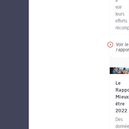
à
voir
leurs
efforts
récomp
Voir le
rappor
Le
Rappo
Mieux
être
2022
Des
donné