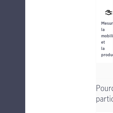
Mesur
la
mobili
et
la
produc
Pour
parti