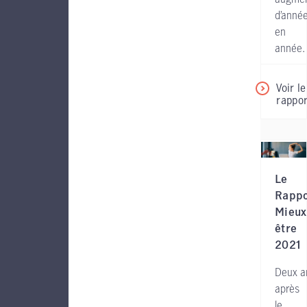
d’anné
en
année.
Voir le
rappor
Le
Rappo
Mieux
être
2021
Deux a
après
le