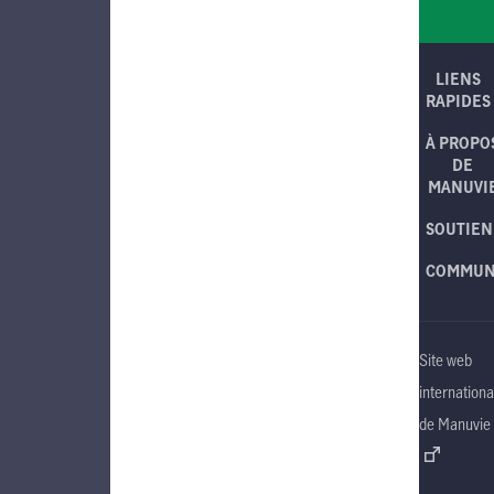
LIENS
RAPIDES
À PROPO
DE
MANUVI
SOUTIEN
COMMUN
Site web
internationa
de Manuvie