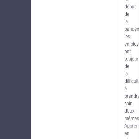
début
de
la
pandém
les
employ
ont
toujour
de
la
difficul
à
prendr
soin
d’eux-
mêmes
Appren
en