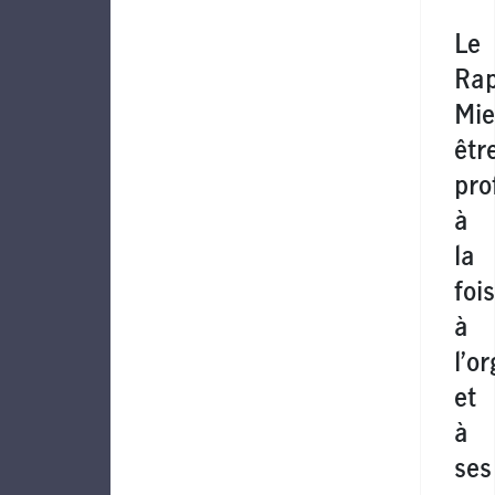
Le
Rap
Mie
êtr
pro
à
la
fois
à
l’o
et
à
ses