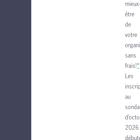
mieux
être
de
votre
organi
sans
frais!
*
Les
inscri
au
sonda
d’octo
2026
début