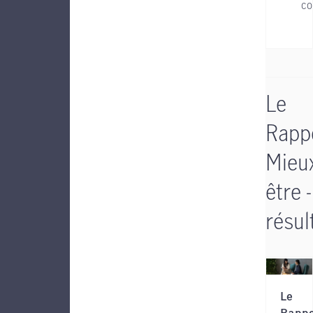
co
Le
Rapp
Mieu
être -
résul
Le