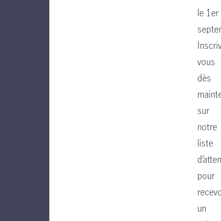
le 1er
septe
Inscri
vous
dès
maint
sur
notre
liste
d’atte
pour
recevo
un