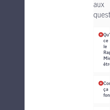
aux
ques
Qu’
ce
le
Ra
Mi
êtr
Co
ça
fon