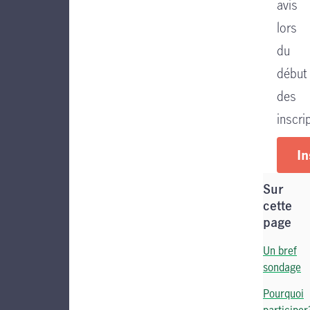
avis
lors
du
début
des
inscri
In
Sur
cette
page
Un bref
sondage
Pourquoi