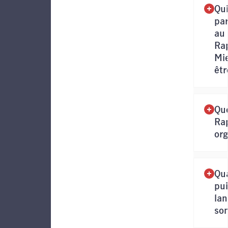
Qui
par
au
Ra
Mi
êtr
Que
Ra
org
Qu
pui
lan
so