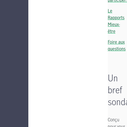
participer
Le
Rapports
Mieux-
être
Foire aux
questions
Un
bref
sonda
Conçu
pour vous