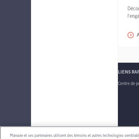
Décou
l'eng
LIENS RA
Centre de p
Site web in
Manuvie et ses partenaires utilisent des témoins et autres technologies semblab