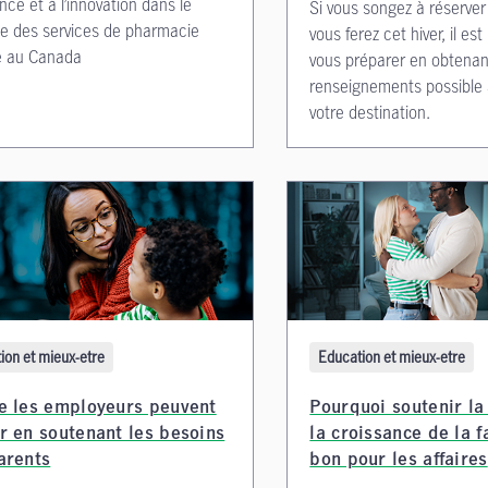
nce et à l’innovation dans le
Si vous songez à réserver
e des services de pharmacie
vous ferez cet hiver, il es
le au Canada
vous préparer en obtenant
renseignements possible 
votre destination.
ion et mieux-etre
Education et mieux-etre
e les employeurs peuvent
Pourquoi soutenir la 
r en soutenant les besoins
la croissance de la f
arents
bon pour les affaires