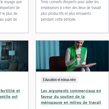
 le voyage que
Trois conseils d’experts pour aider les
t important de
employeurs à créer des lieux de travail
 le plus de
plus productifs et plus innovants
au sujet de
pendant cette période.
Education et mieux-etre
fertilité et
Les arguments commerciaux en
amille est
faveur du soutien de la
ménopause en milieu de travail