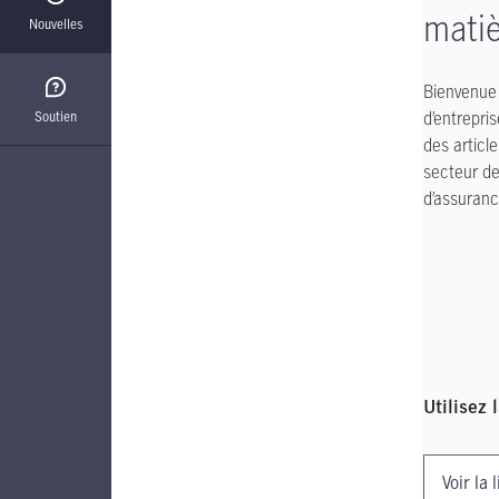
matiè
Nouvelles
Bienvenue 
d’entrepri
Soutien
des article
secteur de 
d’assuranc
Utilisez 
Filtre à a