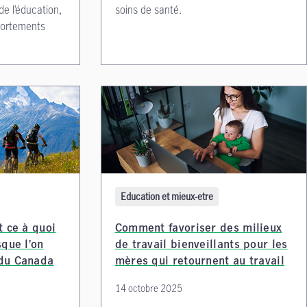
de l’éducation,
soins de santé.
portements
Education et mieux-etre
t ce à quoi
Comment favoriser des milieux
sque l’on
de travail bienveillants pour les
 du Canada
mères qui retournent au travail
14 octobre 2025