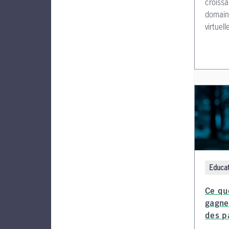
croissa
domain
virtuel
Educat
Ce qu
gagne
des p