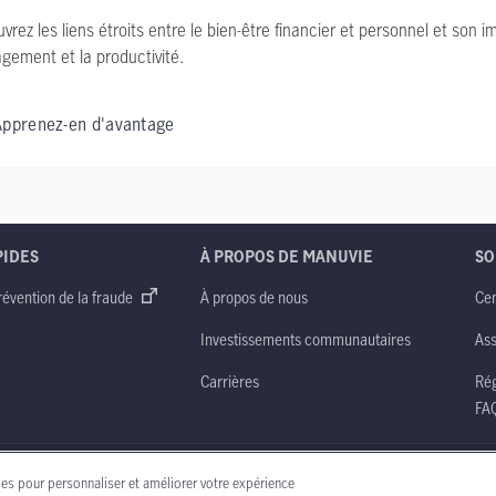
vrez les liens étroits entre le bien-être financier et personnel et son i
agement et la productivité.
Apprenez-en d'avantage
PIDES
À PROPOS DE MANUVIE
SO
révention de la fraude
À propos de nous
Cen
Investissements communautaires
Ass
Carrières
Rég
FA
ternational de Manuvie
Notice juridique
Accessibilité
les pour personnaliser et améliorer votre expérience