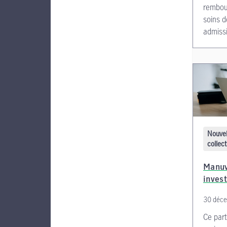
rembou
soins d
admissi
Nouvel
collect
Manuv
inves
30 déc
Ce part