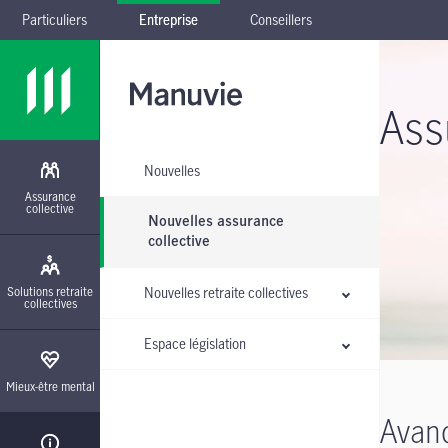
Particuliers
Entreprise
Conseillers
Passer à la navigation principale
Passer au contenu principal
Passer au pied de page
Passer le sous-menu
Ass
Nouvelles
Assurance
collective
Nouvelles assurance
collective
Solutions retraite
Nouvelles retraite collectives
collectives
Espace législation
Mieux-être mental
Avanc