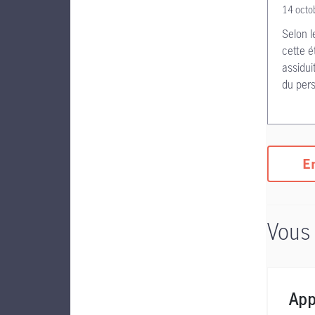
14 octo
Selon l
cette é
assidui
du pers
En
Vous 
App