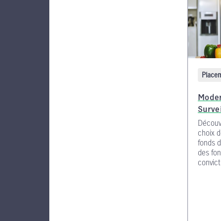
Place
Moder
Surve
Découv
choix 
fonds d
des fon
convict