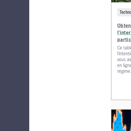
Techno
Obten
l’int
parti
Ce tabl
l’inten
vous ai
en lign
régime