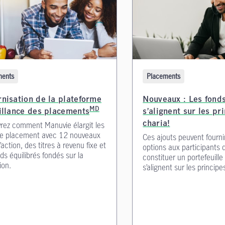
ments
Placements
nisation de la plateforme
Nouveaux : Les fonds
MD
illance des placements
s’alignent sur les pr
rez comment Manuvie élargit les
charia!
de placement avec 12 nouveaux
Ces ajouts peuvent fourni
’action, des titres à revenu fixe et
options aux participants 
ds équilibrés fondés sur la
constituer un portefeuille 
ion.
s’alignent sur les principe