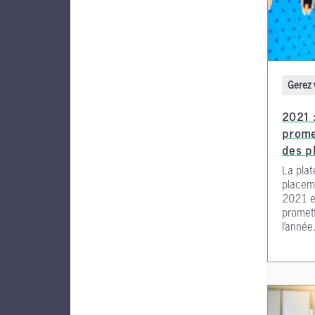
Gerez 
2021 :
prome
des p
La plat
placem
2021 et
promett
l’année