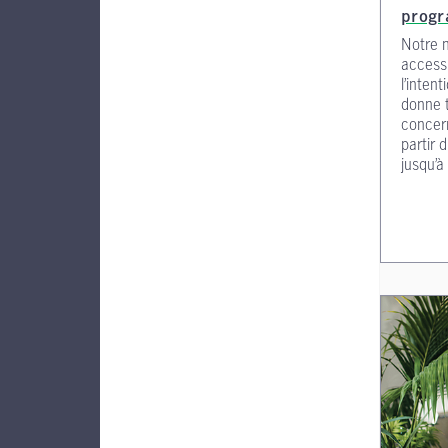
prog
Notre 
accessi
l’inten
donne t
concern
partir 
jusqu’à