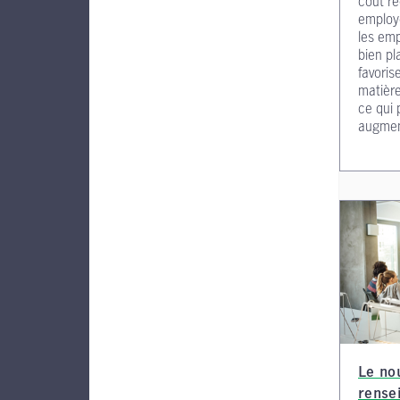
coût ré
employ
les emp
bien pl
favoris
matière
ce qui 
augment
Le no
rense