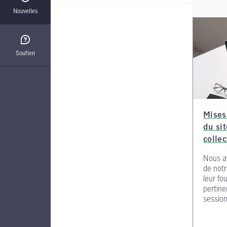
Nouvelles
Soutien
Mises
du sit
collec
Nous av
de notr
leur fo
pertine
session