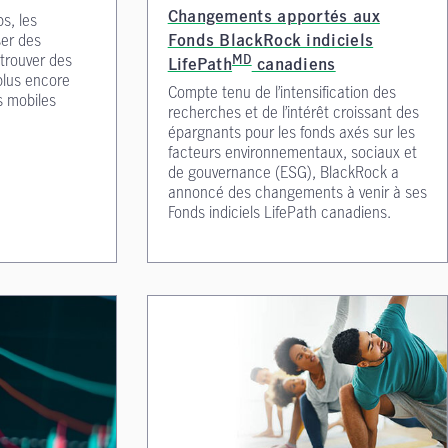
s, les
Changements apportés aux
ser des
Fonds BlackRock indiciels
trouver des
MD
LifePath
canadiens
 plus encore
Compte tenu de l’intensification des
s mobiles
recherches et de l’intérêt croissant des
épargnants pour les fonds axés sur les
facteurs environnementaux, sociaux et
de gouvernance (ESG), BlackRock a
annoncé des changements à venir à ses
Fonds indiciels LifePath canadiens.