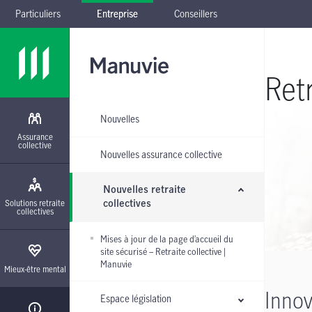
Particuliers
Entreprise
Conseillers
Passer à la navigation principale
Passer au contenu principal
Passer au pied de page
Passer le sous-menu
Retr
Nouvelles
Assurance
collective
Nouvelles assurance collective
Nouvelles retraite
Solutions retraite
collectives
collectives
Mises à jour de la page d’accueil du
site sécurisé – Retraite collective |
Manuvie
Mieux-être mental
Innov
Espace législation