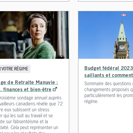
 VOTRE RÉGIME
Budget fédéral 2023 
saillants et comment
ge de Retraite Manuvie :
Sommaire des questions 
changements proposés q
, finances et bien-être
particulièrement les pro
troisième sondage annuel auprès
régime.
vailleurs canadiens révèle que 72
re eux subissent un stress
r qui les suit au travail et se
te sur l’absentéisme et la
ivité. Cela peut représenter un