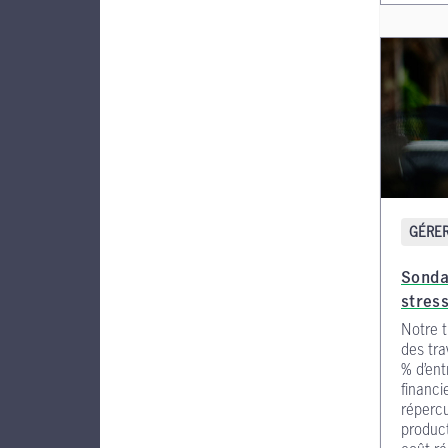
GÉRER
Sonda
stress
Notre 
des tra
% d’ent
financie
répercu
product