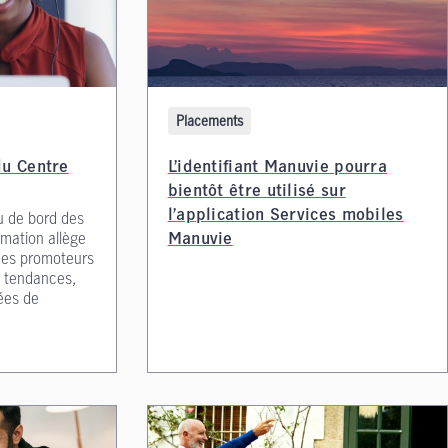
Placements
du Centre
L’identifiant Manuvie pourra
bientôt être utilisé sur
u de bord des
l’application Services mobiles
rmation allège
Manuvie
 des promoteurs
x tendances,
ées de