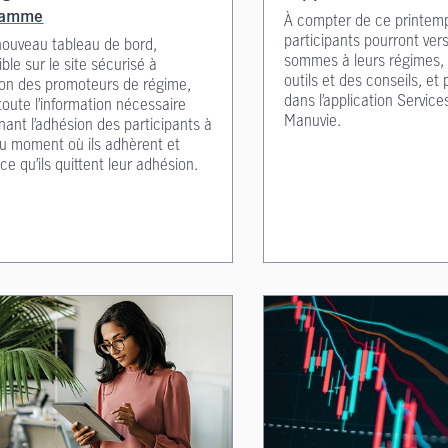
ramme
À compter de ce printemp
participants pourront ver
nouveau tableau de bord,
sommes à leurs régimes, 
ble sur le site sécurisé à
outils et des conseils, et
tion des promoteurs de régime,
dans l’application Service
oute l’information nécessaire
Manuvie.
ant l’adhésion des participants à
du moment où ils adhèrent et
 ce qu’ils quittent leur adhésion.