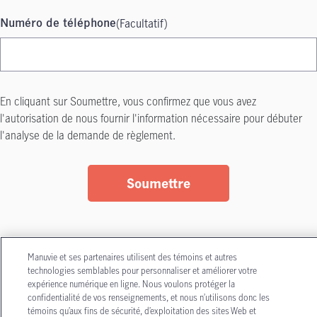
(Facultatif)
Numéro de téléphone
En cliquant sur Soumettre, vous confirmez que vous avez
l'autorisation de nous fournir l'information nécessaire pour débuter
l'analyse de la demande de règlement.
Soumettre
Manuvie et ses partenaires utilisent des témoins et autres
technologies semblables pour personnaliser et améliorer votre
expérience numérique en ligne. Nous voulons protéger la
Droits d'auteur - La Compagnie d'Assurance-Vie Manufacturers
confidentialité de vos renseignements, et nous n’utilisons donc les
nineteen ninety nine to two thousand and nineteen
(Manuvie)
1999-2026
témoins qu’aux fins de sécurité, d’exploitation des sites Web et