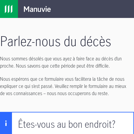
Passer à la navigation principale
Passer au contenu principal
Passer au pied de page
MENU
Parlez-nous du décès
Nous sommes désolés que vous ayez à faire face au décès d’un
proche. Nous savons que cette période peut être difficile. ​
Nous espérons que ce formulaire vous facilitera la tâche de nous
expliquer ce qui s’est passé. Veuillez remplir le formulaire au mieux
de vos connaissances – nous nous occuperons du reste.
Êtes-vous au bon endroit?