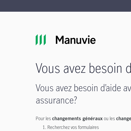
Passer à la navigation principale
Passer au contenu principal
Passer au pied de page
Vous avez besoin d
Vous avez besoin d’aide a
assurance?
Pour les
ou les
changements généraux
change
Recherchez vos formulaires