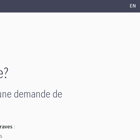
EN
e?
 une demande de
:
raves
es