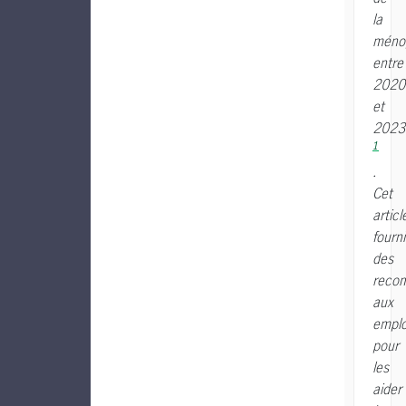
la
méno
entre
2020
et
2023
1
.
Cet
articl
fourni
des
reco
aux
emplo
pour
les
aider