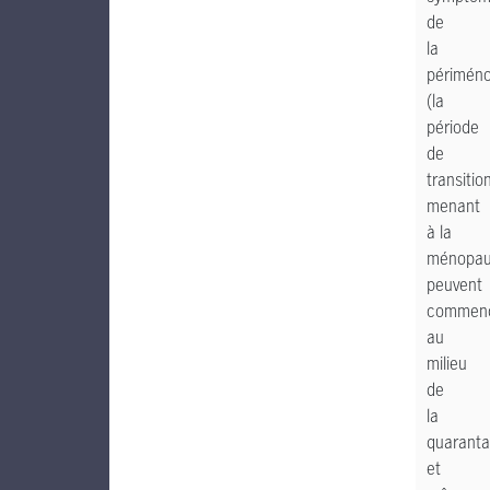
de
la
périmén
(la
période
de
transitio
menant
à la
ménopau
peuvent
commen
au
milieu
de
la
quaranta
et