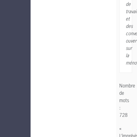
de
travai
et
des
conve
ouver
sur
la
méno
Nombre
de
mots
:
728
«
L’imprévis