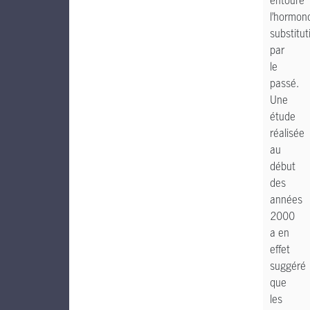
entouré
l’hormon
substitut
par
le
passé.
Une
étude
réalisée
au
début
des
années
2000
a en
effet
suggéré
que
les