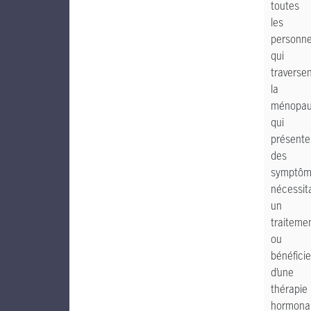
toutes
les
personn
qui
traverse
la
ménopa
qui
présente
des
symptôm
nécessit
un
traiteme
ou
bénéficie
d’une
thérapie
hormona