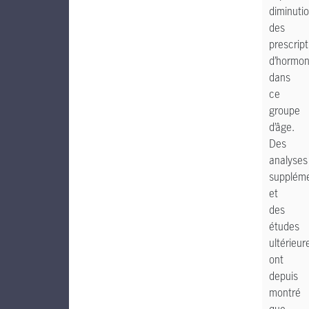
diminuti
des
prescript
d’hormo
dans
ce
groupe
d’âge.
Des
analyses
suppléme
et
des
études
ultérieur
ont
depuis
montré