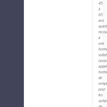
45
à
65
ans
ayant
recou
à
une
hormo
substi
(auss
appel
hormo
de
remp
pour
les
symp
de