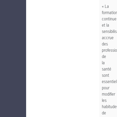
« La
formatio
continue
et la
sensibili
accrue
des
professi
de
la
santé
sont
essentiel
pour
modifier
les
habitude
de