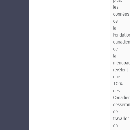
plus,
les
données
de
la
Fondatio
canadie
de
la
ménopa
révèlent
que
10 %
des
Canadie
cesseron
de
travailler
en