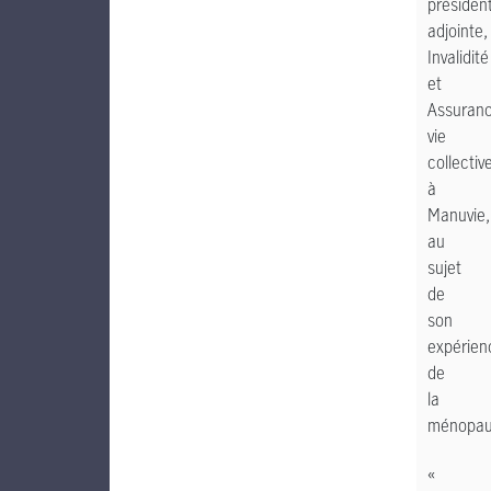
présiden
adjointe,
Invalidité
et
Assuran
vie
collectiv
à
Manuvie,
au
sujet
de
son
expérien
de
la
ménopau
«