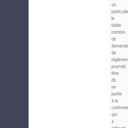
en
particulie
le
faible
nombre
de
demand
de
règlemen
pourrait
être
dû
en
partie
à la
controve
qui
a