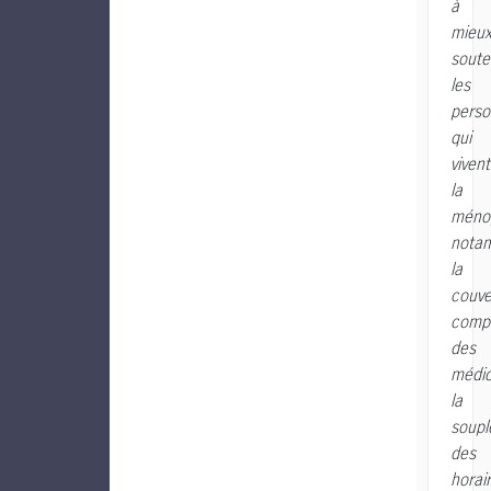
à
mieu
soute
les
pers
qui
vivent
la
méno
nota
la
couve
comp
des
médi
la
soupl
des
horai