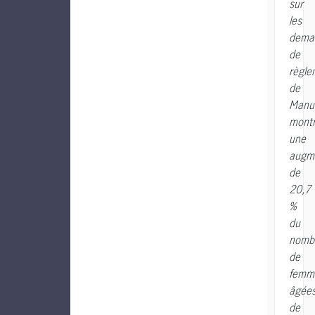
sur
les
dema
de
règle
de
Manu
montr
une
augm
de
20,7
%
du
nomb
de
femm
âgée
de