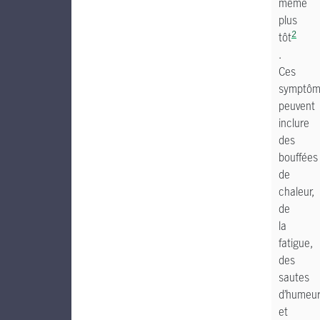
même
plus
2
tôt
.
Ces
symptôm
peuvent
inclure
des
bouffées
de
chaleur,
de
la
fatigue,
des
sautes
d’humeu
et