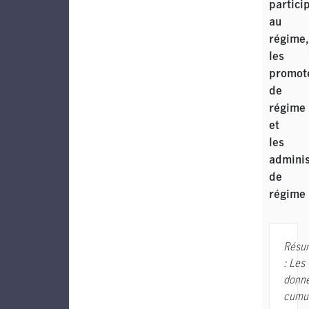
partici
au
régime,
les
promot
de
régime
et
les
adminis
de
régime
Résu
:
Les
donn
cumul