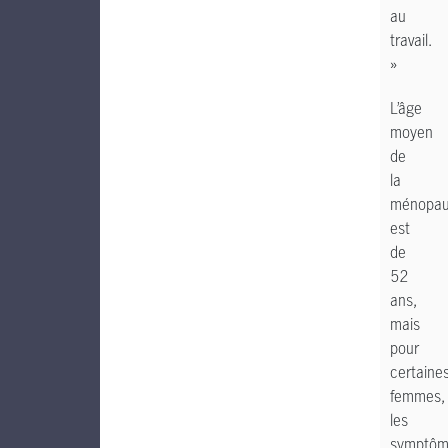
au
travail.
»
L’âge
moyen
de
la
ménopa
est
de
52
ans,
mais
pour
certaine
femmes,
les
symptôm