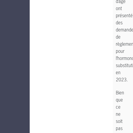
d’âge
ont
présenté
des
demand
de
règlemen
pour
l’hormon
substitut
en
2023.
Bien
que
ce
ne
soit
pas