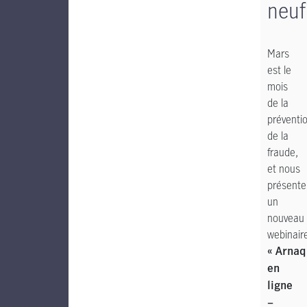
neuf
Mars
est le
mois
de la
préventi
de la
fraude,
et nous
présente
un
nouveau
webinair
« Arna
en
ligne
–