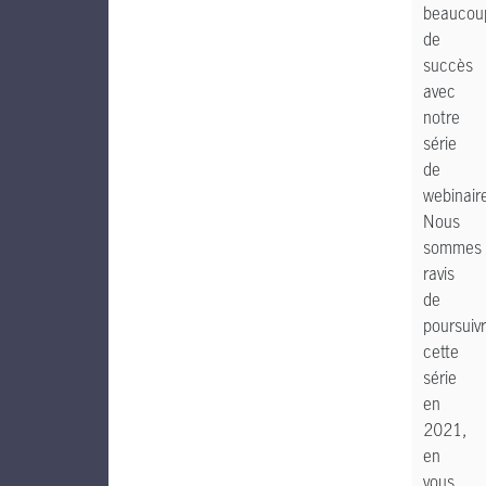
beaucou
de
succès
avec
notre
série
de
webinair
Nous
sommes
ravis
de
poursuiv
cette
série
en
2021,
en
vous