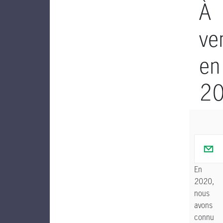
À
ve
en
2
En
2020,
nous
avons
connu