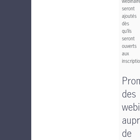
webinair
seront
ajoutés
dès
qu’ils
seront
ouverts
aux
inscripti
Pro
des
webi
aupr
de