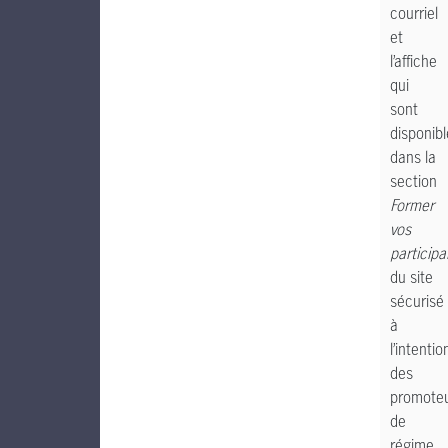
courriel
et
l’affiche
qui
sont
disponib
dans la
section
Former
vos
participa
du site
sécurisé
à
l’intentio
des
promote
de
régime.