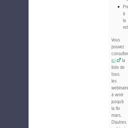
Pr
à
la
ret
Vous
pouvez
consulte
ici
la
liste de
tous
les
webinair
à venir
jusqu’à
la fin
mars.
D’autres