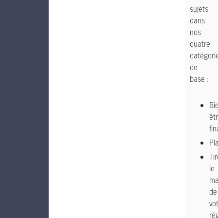
sujets
dans
nos
quatre
catégori
de
base :
Bi
êt
fi
Pl
Tir
le
ma
de
vo
ré