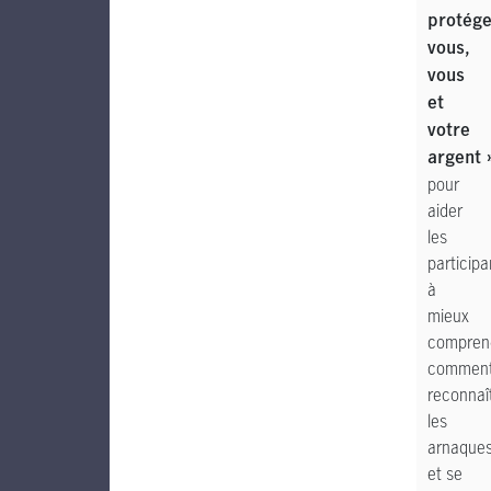
protége
vous,
vous
et
votre
argent 
pour
aider
les
participa
à
mieux
compren
commen
reconnaî
les
arnaque
et se