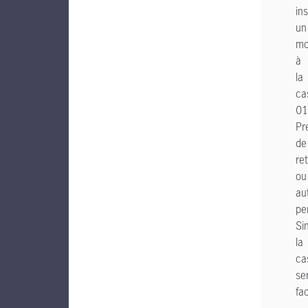
ins
un
mo
à
la
ca
01
Pr
de
ret
ou
au
pe
Si
la
ca
se
fac