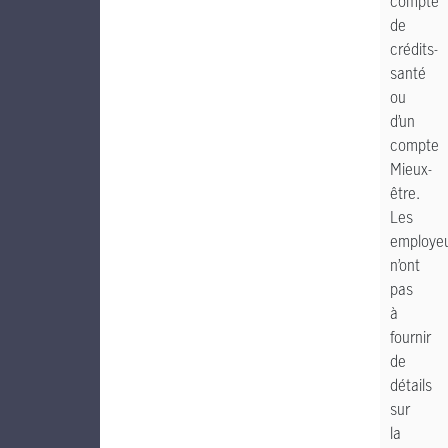
compte
de
crédits-
santé
ou
d’un
compte
Mieux-
être.
Les
employe
n’ont
pas
à
fournir
de
détails
sur
la