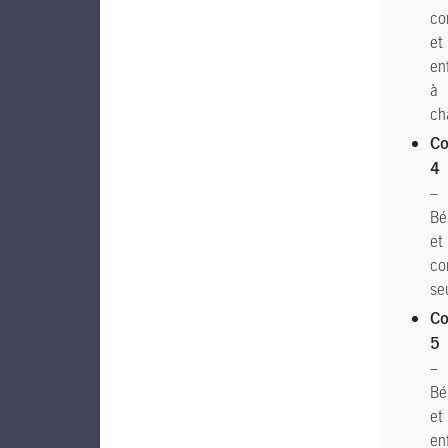
co
et
en
à
ch
C
4
–
Bé
et
co
se
C
5
–
Bé
et
en