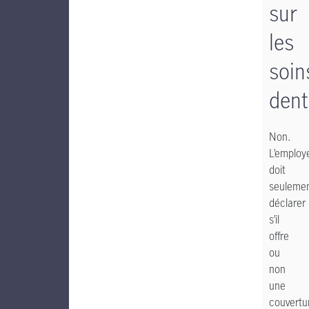
sur
les
soin
dent
Non.
L’employ
doit
seuleme
déclarer
s’il
offre
ou
non
une
couvertu