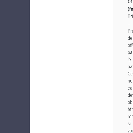
01
(f
T4
–
Pr
de
of
pa
le
pa
Ce
no
ca
de
ob
êt
re
si
vo