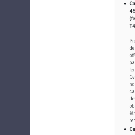
Ca
4
(f
T4
–
Pr
de
of
pa
l’
Ce
no
ca
de
ob
êt
re
Ca