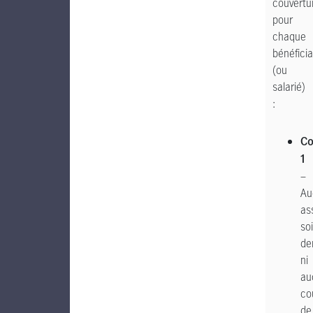
couvertu
pour
chaque
bénéficia
(ou
salarié)
:
C
1
–
Au
as
so
de
ni
au
co
de