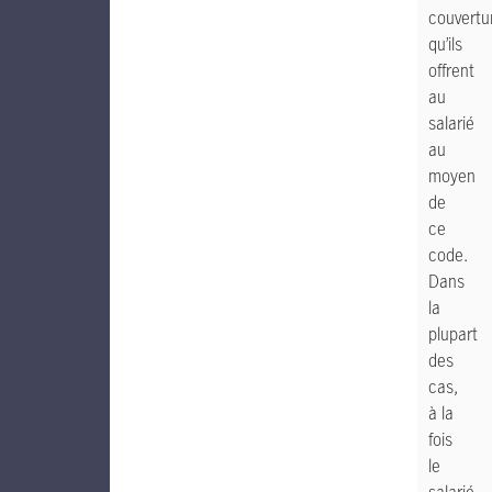
couvertu
qu’ils
offrent
au
salarié
au
moyen
de
ce
code.
Dans
la
plupart
des
cas,
à la
fois
le