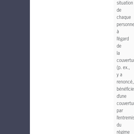
situation
de
chaque
personn
à
l’égard
de
la
couvertu
(p. ex.,
y a
renoncé,
bénéficie
d’une
couvertu
par
l’entremi
du
régime