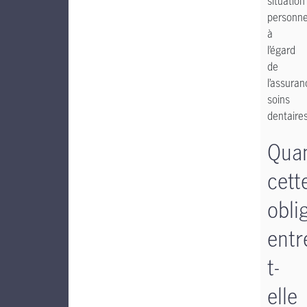
situation
personne
à
l’égard
de
l’assura
soins
dentaires
Qua
cett
obli
entr
t-
elle