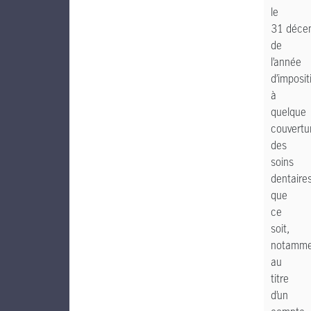
le
31 déce
de
l’année
d’imposit
à
quelque
couvertu
des
soins
dentaire
que
ce
soit,
notamme
au
titre
d’un