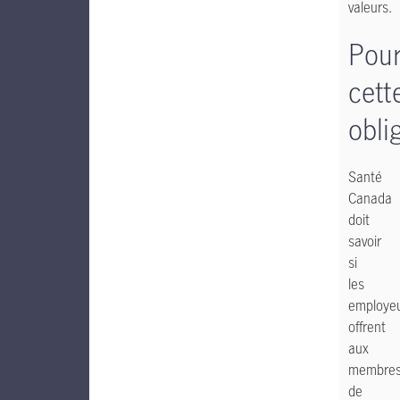
valeurs.
Pour
cett
obli
Santé
Canada
doit
savoir
si
les
employe
offrent
aux
membre
de