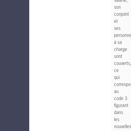
salarié,
son
conjoint
et
ses
personn
à sa
charge
sont
couverts
ce
qui
corresp
au
code 3
figurant
dans
les
nouvelle