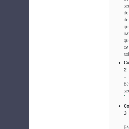
se
de
de
qu
na
qu
ce
so
C
2
–
Bé
se
*
C
3
–
Bé