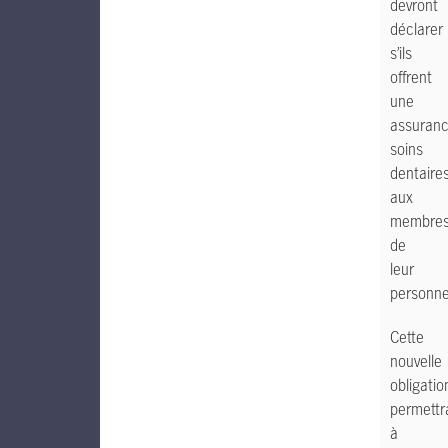
devront
déclarer
s’ils
offrent
une
assuran
soins
dentaire
aux
membre
de
leur
personne
Cette
nouvelle
obligatio
permettr
à