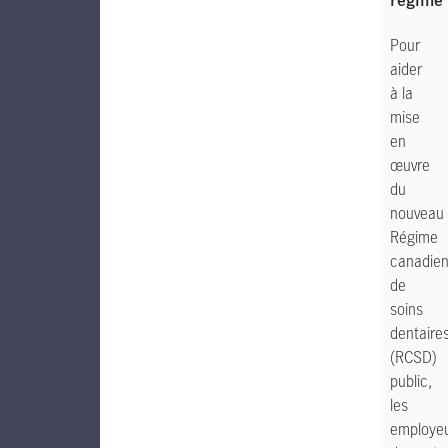
régime
Pour
aider
à la
mise
en
œuvre
du
nouveau
Régime
canadie
de
soins
dentaire
(RCSD)
public,
les
employe