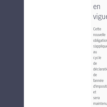
en
vigu
Cette
nouvelle
obligatio
s’appliqu
au
cycle
de
déclarat
de
l’année
d’imposi
et
sera
mainten