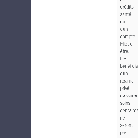
crédits-
santé
ou
d’un
compte
Mieux-
être.
Les
bénéficia
d’un
régime
privé
d’assura
soins
dentaire
ne
seront
pas