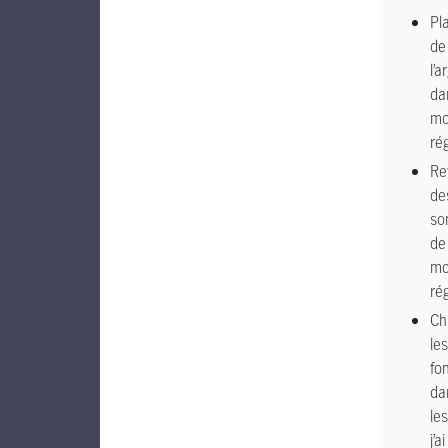
Pl
de
l’a
da
m
ré
Re
de
so
de
m
ré
Ch
les
fo
da
le
j’ai