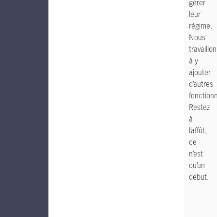
gérer
leur
régime.
Nous
travaillo
à y
ajouter
d’autres
fonctionn
Restez
à
l’affût,
ce
n’est
qu’un
début.