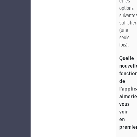
et les
options
suivante
s’affiche
(une
seule
fois).
Quelle
nouvell
fonctio
de
l’applic
aimerie
vous
voir
en
premie