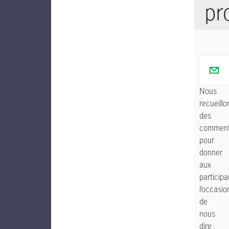
pr
Nous
recueillo
des
comment
pour
donner
aux
participa
l’occasio
de
nous
dire