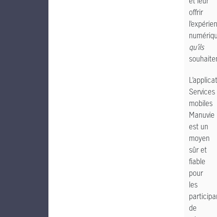
et leur
offrir
l’expérie
numériq
qu’ils
souhaite
L’applica
Services
mobiles
Manuvie
est un
moyen
sûr et
fiable
pour
les
participa
de