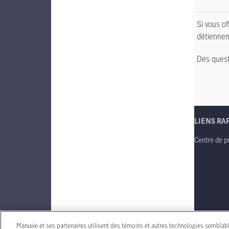
Si vous o
détiennen
Des quest
LIENS RA
Centre de p
Site web in
Manuvie et ses partenaires utilisent des témoins et autres technologies semblab