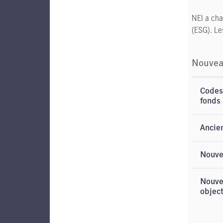
NEI a cha
(ESG). Le
Nouveau
Codes
fonds
Ancie
Nouve
Nouve
object