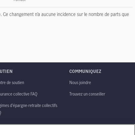
re. Ce changement n’a aucune incidence sur le nombre de parts que
UTIEN
COMMUNIQUEZ
tre de soutien
Nous joindre
urance collective FAQ
Trouvez un conseiller
imes d'épargne-retraite collectifs
Q
Politique de confidentialité
Plan du site