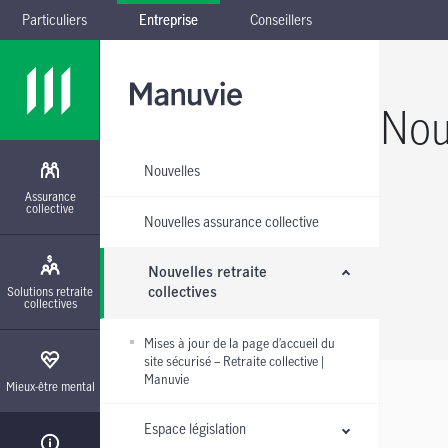
Particuliers
Entreprise
Conseillers
Passer à la navigation principale
Passer au contenu principal
Passer au pied de page
Passer le sous-menu
Nou
Nouvelles
Assurance
collective
Nouvelles assurance collective
Nouvelles retraite
Solutions retraite
collectives
collectives
Mises à jour de la page d’accueil du
site sécurisé – Retraite collective |
Manuvie
Mieux-être mental
Espace législation