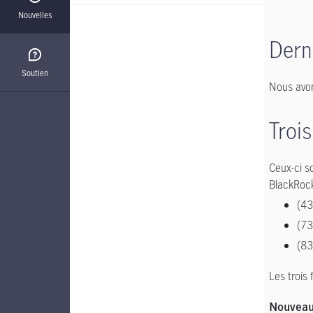
Nouvelles
Dern
Soutien
Nous avon
Troi
Ceux-ci s
BlackRock
(43
(73
(83
Les trois
Nouveau