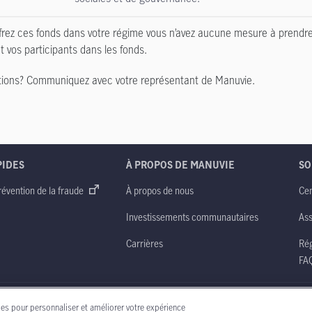
ffrez ces fonds dans votre régime vous n’avez aucune mesure à prend
t vos participants dans les fonds.
ions? Communiquez avec votre représentant de Manuvie.
PIDES
À PROPOS DE MANUVIE
SO
révention de la fraude
À propos de nous
Cen
Investissements communautaires
Ass
Carrières
Rég
FA
ternational de Manuvie
Notice juridique
Accessibilité
les pour personnaliser et améliorer votre expérience