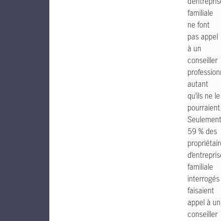
d’entrepris
familiale
ne font
pas appel
à un
conseiller
profession
autant
qu’ils ne le
pourraient
Seulemen
59 % des
propriétai
d’entrepris
familiale
interrogés
faisaient
appel à un
conseiller