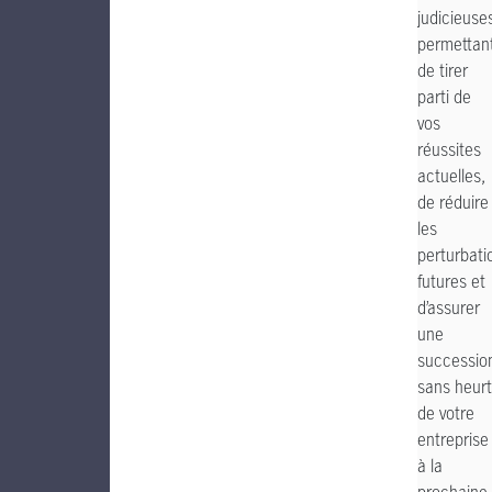
judicieuse
permettan
de tirer
parti de
vos
réussites
actuelles,
de réduire
les
perturbati
futures et
d’assurer
une
successio
sans heurt
de votre
entreprise
à la