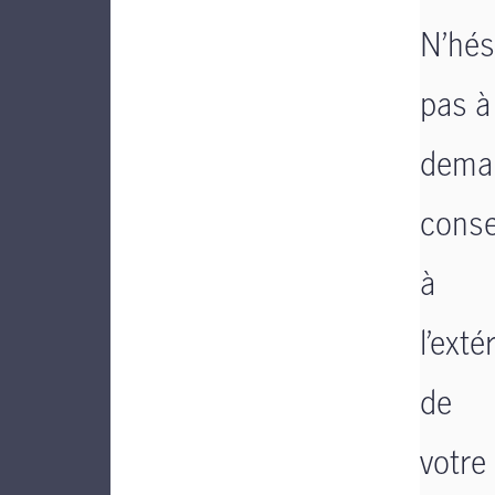
N’hés
pas à
dema
conse
à
l’exté
de
votre