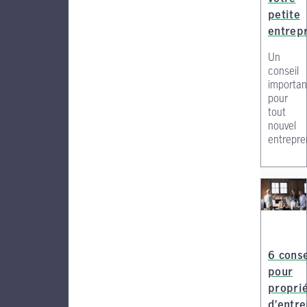
petite
entrep
Un
conseil
importan
pour
tout
nouvel
entrepre
6 conse
pour
proprié
d’entre