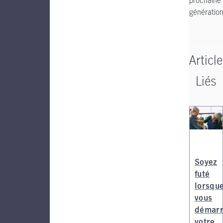
prochaine
génération
Articl
Liés
Soyez
futé
lorsqu
vous
démarr
votre