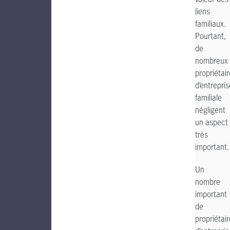
liens
familiaux.
Pourtant,
de
nombreux
propriétai
d’entrepris
familiale
négligent
un aspect
très
important.
Un
nombre
important
de
propriétai