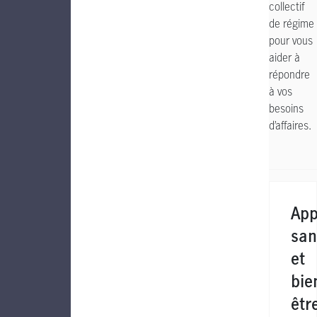
collectif
de régime
pour vous
aider à
répondre
à vos
besoins
d’affaires.
App
san
et
bie
êtr