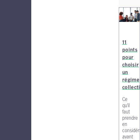
11
points
pour
choisir
un
régime
collecti
Ce
qu’il
faut
prendre
en
considér
avant