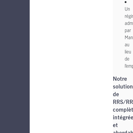
Un
rég
admi
par
Man
au
lieu
de
l’em
Notre
solution
de
RRS/R
complèt
intégré
et