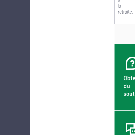
la
retraite.
Obte
du
sout