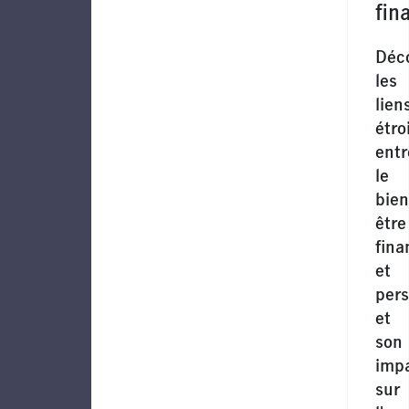
fin
Déc
les
lien
étro
entr
le
bien
être
fina
et
per
et
son
imp
sur