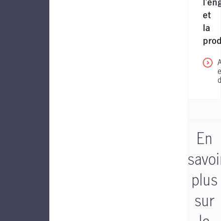
l'e
et
la
prod
En
savoi
plus
sur
le