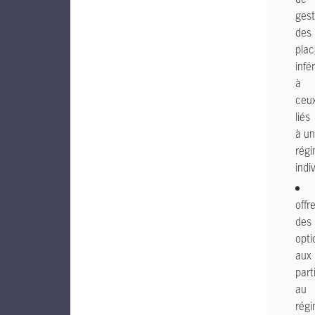
gest
des
pla
infé
à
ceu
liés
à un
rég
indi
offr
des
opti
aux
part
au
régi