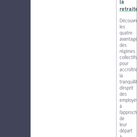
la
retrait
Découvr
les
quatre
avantag
des
régimes
collectifs
pour
accroîtr
la
tranquilli
d’esprit
des
employé
à
l’approc
de
leur
départ
à