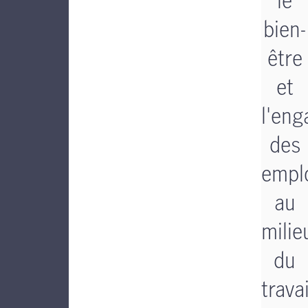
bien-
être
et
l'en
des
empl
au
milie
du
travai