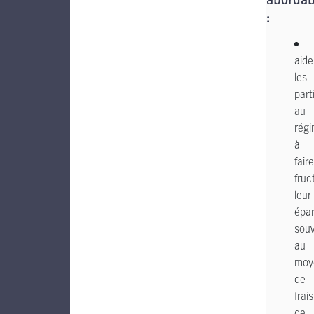
abordab
:
aide
les
part
au
rég
à
faire
fruct
leur
épa
sou
au
moy
de
frais
de