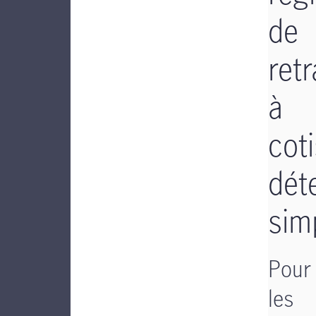
de
retr
à
cot
dét
simp
Pour
les