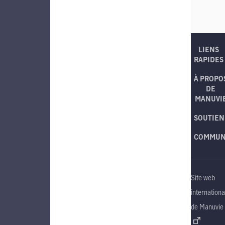
LIENS
RAPIDES
À PROPO
DE
MANUVI
SOUTIEN
COMMUN
Site web
internationa
de Manuvie