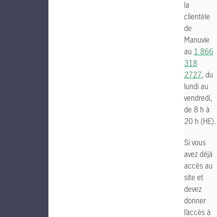
la
clientèle
de
Manuvie
au
1 866
318
2727
, du
lundi au
vendredi,
de 8 h à
20 h (HE).
Si vous
avez déjà
accès au
site et
devez
donner
l’accès à