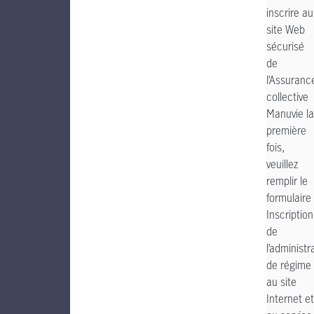
inscrire au
site Web
sécurisé
de
l’Assuranc
collective
Manuvie la
première
fois,
veuillez
remplir le
formulaire
Inscription
de
l’administr
de régime
au site
Internet et