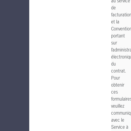
au service
de
facturatio
et la
Conventio
portant
sur
l’administr
électroniq
du
contrat.
Pour
obtenir
ces
formulaire
veuillez
communiq
avec le
Service à