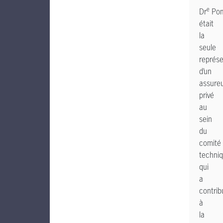
e
Dr
Pom
était
la
seule
représ
d’un
assure
privé
au
sein
du
comité
techni
qui
a
contrib
à
la