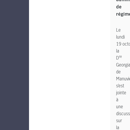
de
régim
Le
lundi
19 oct
la
re
D
Georgi
de
Manuvi
s’est
jointe
à
une
discuss
sur
la