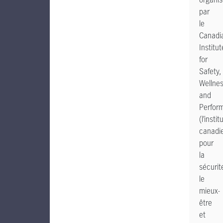
par
le
Canadi
Institut
for
Safety,
Wellnes
and
Perfor
(l’instit
canadi
pour
la
sécurit
le
mieux-
être
et