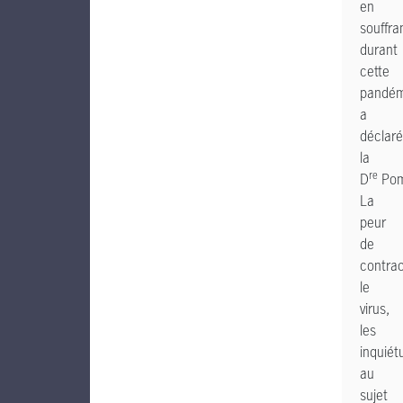
en
souffra
durant
cette
pandém
a
déclaré
la
re
D
Pom
La
peur
de
contrac
le
virus,
les
inquiét
au
sujet