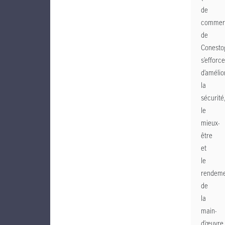
de
commer
de
Conesto
s’efforce
d’amélio
la
sécurité
le
mieux-
être
et
le
rendem
de
la
main-
d’œuvre