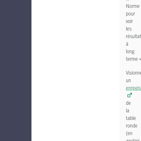
Norme
pour
voir
les
résulta
à
long
terme »
Visionn
un
enregi
de
la
table
ronde
(en
anglais