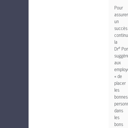
Pour
assurer
un
succès
continu
la
e
Dr
Pom
suggèr
aux
employ
« de
placer
les
bonnes
person
dans
les
bons