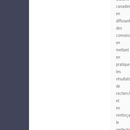
canadie
en
diffusan
des
connais
en
mettant
en
pratique
les
résultat
de
recherc
et
en
renforça
le
perfect