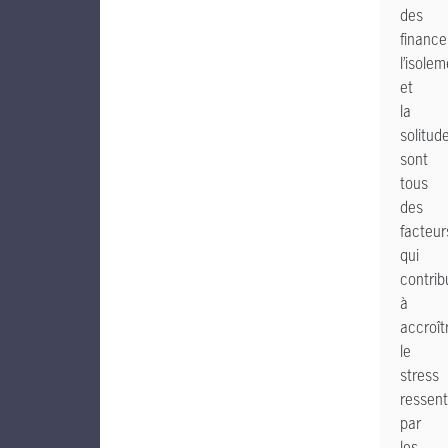
des
finance
l’isole
et
la
solitud
sont
tous
des
facteur
qui
contrib
à
accroît
le
stress
ressent
par
les