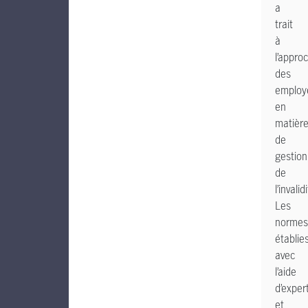
a
trait
à
l’appro
des
employ
en
matièr
de
gestion
de
l’invalid
Les
normes
établie
avec
l’aide
d’exper
et