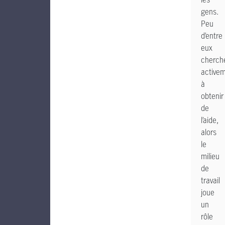
gens.
Peu
d’entre
eux
cherch
active
à
obtenir
de
l’aide,
alors
le
milieu
de
travail
joue
un
rôle