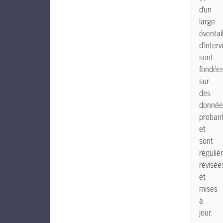
d’un
large
éventai
d’inter
sont
fondée
sur
des
donnée
proban
et
sont
réguliè
révisée
et
mises
à
jour.