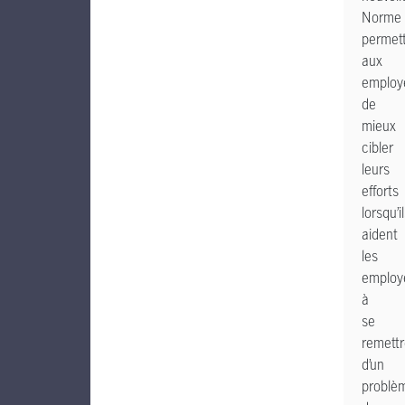
Norme
permet
aux
employ
de
mieux
cibler
leurs
efforts
lorsqu’i
aident
les
employ
à
se
remett
d’un
problè