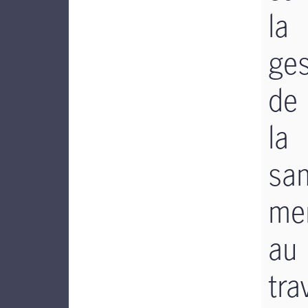
la
ges
de
la
sa
me
au
tra