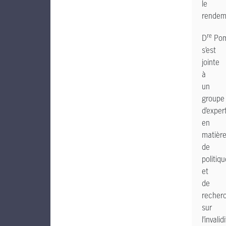
le
rendem
re
D
Pom
s’est
jointe
à
un
groupe
d’exper
en
matièr
de
politiq
et
de
recher
sur
l’invalid