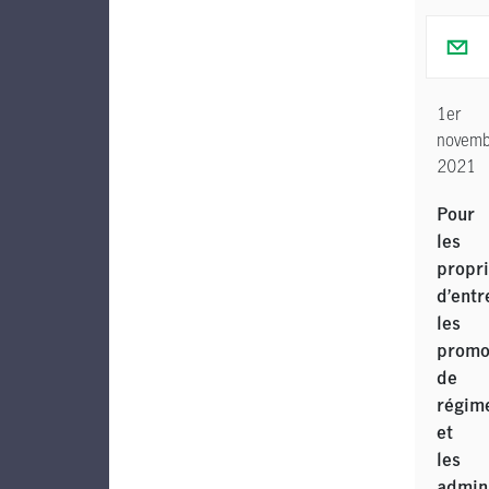
1er
novemb
2021
Pour
les
propri
d’entr
les
promo
de
régim
et
les
admin