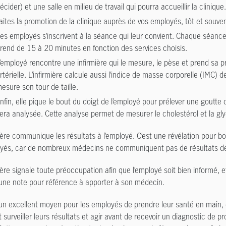
écider) et une salle en milieu de travail qui pourra accueillir la clinique.
aites la promotion de la clinique auprès de vos employés, tôt et souven
es employés s’inscrivent à la séance qui leur convient. Chaque séance
rend de 15 à 20 minutes en fonction des services choisis.
’employé rencontre une infirmière qui le mesure, le pèse et prend sa p
rtérielle. L’infirmière calcule aussi l’indice de masse corporelle (IMC) d
esure son tour de taille.
nfin, elle pique le bout du doigt de l’employé pour prélever une goutte
era analysée. Cette analyse permet de mesurer le cholestérol et la gl
mière communique les résultats à l’employé. C’est une révélation pour 
yés, car de nombreux médecins ne communiquent pas de résultats dét
mière signale toute préoccupation afin que l’employé soit bien informé, et
 une note pour référence à apporter à son médecin.
 un excellent moyen pour les employés de prendre leur santé en main, di
 surveiller leurs résultats et agir avant de recevoir un diagnostic de p