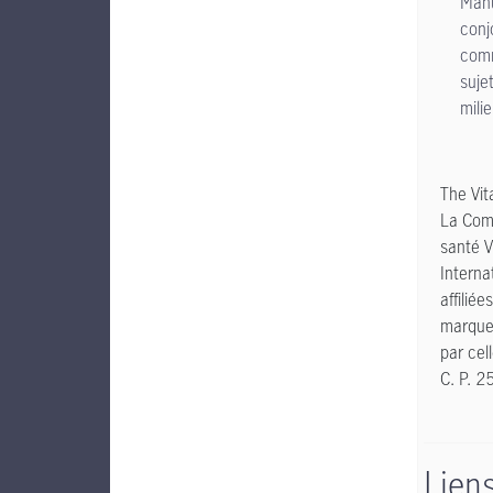
Manu
conj
comm
suje
milie
The Vit
La Comp
santé V
Interna
affilié
marque
par cel
C. P. 2
Lien