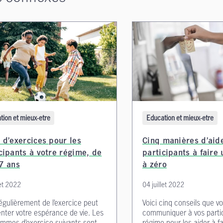
tion et mieux-etre
Education et mieux-etre
 d’exercices pour les
Cinq manières d’aide
cipants à votre régime, de
participants à faire
7 ans
à zéro
let 2022
04 juillet 2022
régulièrement de l’exercice peut
Voici cinq conseils que v
ter votre espérance de vie. Les
communiquer à vos parti
mmes d’exercice suivants sont
régime pour les aider à f