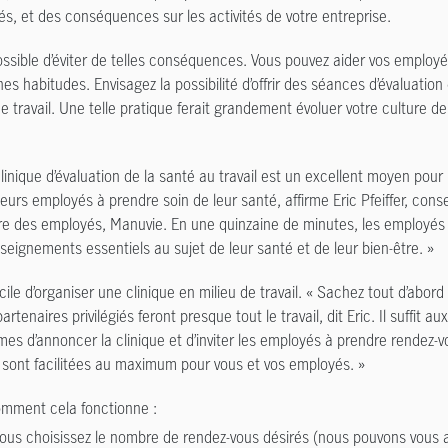
s, et des conséquences sur les activités de votre entreprise.
possible d’éviter de telles conséquences. Vous pouvez aider vos employ
es habitudes. Envisagez la possibilité d’offrir des séances d’évaluation
de travail. Une telle pratique ferait grandement évoluer votre culture d
linique d’évaluation de la santé au travail est un excellent moyen pour
 leurs employés à prendre soin de leur santé, affirme Eric Pfeiffer, consei
re des employés, Manuvie. En une quinzaine de minutes, les employés
seignements essentiels au sujet de leur santé et de leur bien-être. »
facile d’organiser une clinique en milieu de travail. « Sachez tout d’abo
artenaires privilégiés feront presque tout le travail, dit Eric. Il suffit 
mes d’annoncer la clinique et d’inviter les employés à prendre rendez-vo
sont facilitées au maximum pour vous et vos employés. »
omment cela fonctionne :
ous choisissez le nombre de rendez-vous désirés (nous pouvons vous a