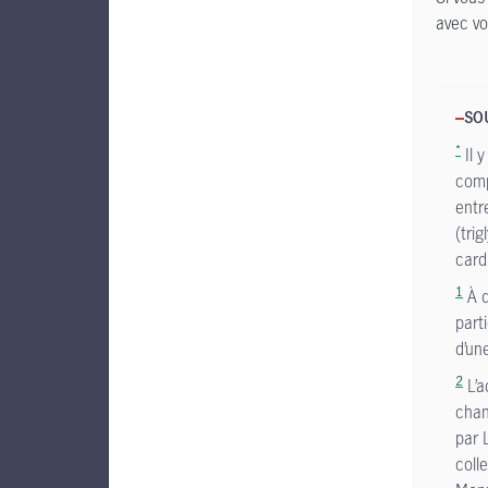
avec vo
SO
*
Il y
comp
entr
(tri
card
1
À q
part
d’un
2
L’a
chan
par 
coll