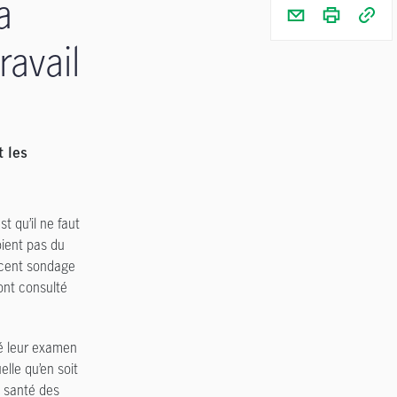
a
ravail
t les
 qu’il ne faut
oient pas du
récent sondage
ont consulté
té leur examen
elle qu’en soit
a santé des