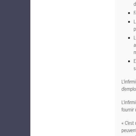
d
F
L
p
L
a
m
E
s
L’infir
d’emplo
L’infir
fournir
« C’est
peuvent