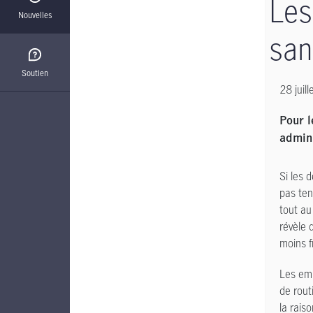
Les
Nouvelles
san
Soutien
28 juil
Pour l
admin
Si les 
pas ten
tout au
révèle 
moins f
Les emp
de rout
la rais