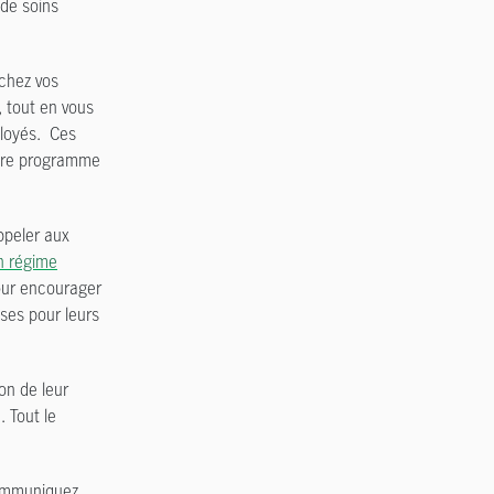
 de soins
 chez vos
, tout en vous
ployés. Ces
votre programme
ppeler aux
n régime
our encourager
nses pour leurs
on de leur
 Tout le
 communiquez