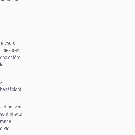
la mesure
ui mesurent
cholestérol
die
ux
 bénéficiant
s et peuvent
sont offerts
urance
e-Vie