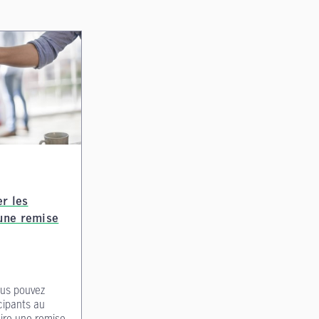
r les
 une remise
ous pouvez
cipants au
aire une remise