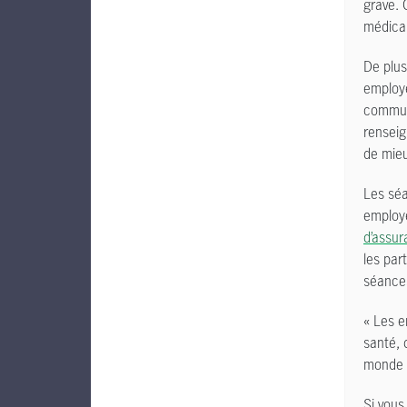
grave. 
médicau
De plus
employé
commun
renseig
de mieu
Les séa
employ
d’assur
les par
séances
« Les e
santé, 
monde 
Si vous