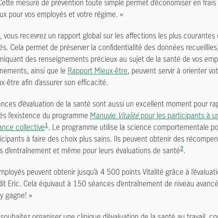
Cette mesure de prévention toute simple permet d’économiser en frais
x pour vos employés et votre régime. »
, vous recevrez un rapport global sur les affections les plus courantes
s. Cela permet de préserver la confidentialité des données recueillies
iquant des renseignements précieux au sujet de la santé de vos em
nements, ainsi que le
Rapport Mieux-être
, peuvent servir à orienter 
x-être afin d’assurer son efficacité.
nces d’évaluation de la santé sont aussi un excellent moment pour ra
és l’existence du programme
Manuvie
Vitalité
pour les participants à u
1
ance collective
. Le programme utilise la science comportementale p
ticipants à faire des choix plus sains. Ils peuvent obtenir des récompe
2
 d’entraînement et même pour leurs évaluations de santé
.
mployés peuvent obtenir jusqu’à 4 500 points Vitalité grâce à l’évaluati
dit Eric. Cela équivaut à 150 séances d’entraînement de niveau avancé.
y gagne! »
 souhaitez organiser une clinique d’évaluation de la santé au travail,