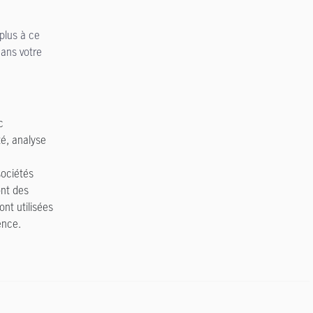
plus à ce
dans votre
c
té, analyse
sociétés
ont des
nt utilisées
ence.