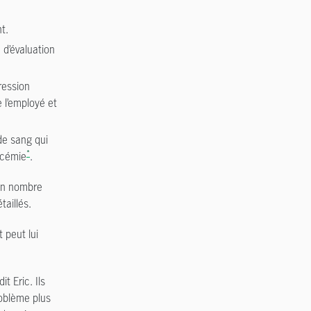
t.
 d’évaluation
ression
e l’employé et
 de sang qui
*
ycémie
.
bon nombre
aillés.
 peut lui
t Eric. Ils
roblème plus