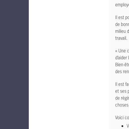
employé
Il est 
de bonn
milieu 
travail.
« Une c
d’aider
Bien-êt
des ren
Il est 
et ses p
de régi
choses 
Voici c
V