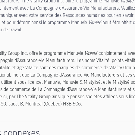
facturers. The Vitality Group Inc. offre le programme Manuvie
Vitalité
ointement avec La Compagnie d’Assurance-Vie Manufacturers. Veuillez
uniquer avec votre service des Ressources humaines pour en savoir 
t et pour déterminer si le programme Manuvie
Vitalité
peut être offert 
u de travail.
ality Group Inc. offre le programme Manuvie
Vitalité
conjointement ave
agnie d’Assurance-Vie Manufacturers. Les noms Vitalité, points Vitali
italité et âge Vitalité sont des marques de commerce de Vitality Group
tional, Inc., que La Compagnie d’Assurance-Vie Manufacturers et ses 
es utilisent sous licence. Manuvie, Manuvie & M stylisé, et le M stylisé s
s de commerce de La Compagnie d’Assurance-Vie Manufacturers et so
le-ci, par The Vitality Group ainsi que par ses sociétés affiliées sous lic
580, succ. B, Montréal (Québec) H3B 5C6.
s connexes