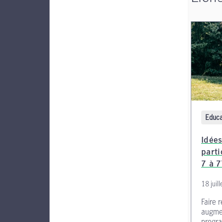
Educa
Idées
parti
7 à 7
18 juil
Faire 
augmen
progra