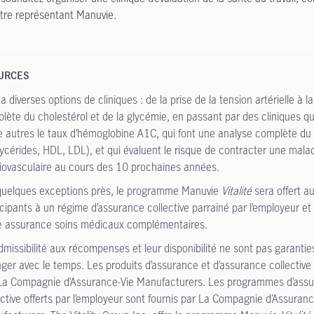
tre représentant Manuvie.
URCES
 a diverses options de cliniques : de la prise de la tension artérielle à 
lète du cholestérol et de la glycémie, en passant par des cliniques q
e autres le taux d’hémoglobine A1C, qui font une analyse complète du 
glycérides, HDL, LDL), et qui évaluent le risque de contracter une mala
iovasculaire au cours des 10 prochaines années.
uelques exceptions près, le programme Manuvie
Vitalité
sera offert a
icipants à un régime d’assurance collective parrainé par l’employeur et
e assurance soins médicaux complémentaires.
dmissibilité aux récompenses et leur disponibilité ne sont pas garantie
ger avec le temps. Les produits d’assurance et d’assurance collective 
La Compagnie d’Assurance-Vie Manufacturers. Les programmes d’ass
ective offerts par l’employeur sont fournis par La Compagnie d’Assuranc