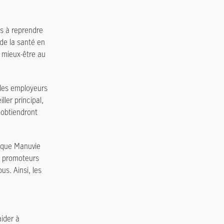
és à reprendre
 de la santé en
e mieux-être au
 les employeurs
ller principal,
 obtiendront
rd que Manuvie
aux promoteurs
us. Ainsi, les
ider à