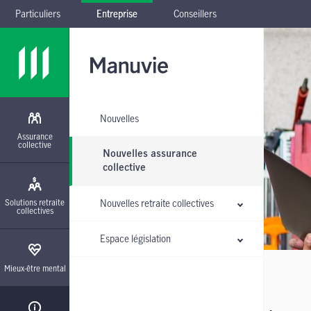
Particuliers
Entreprise
Conseillers
Passer à la navigation principale
Passer au contenu principal
Passer au pied de page
Passer le sous-menu
Nouvelles
Assurance
collective
Nouvelles assurance
collective
Solutions retraite
Nouvelles retraite collectives
collectives
Espace législation
Mieux-être mental