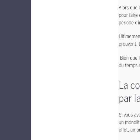
Alors que 
pour faire
période d’i
Ultimement
prouvent. 
Bien que l
du temps e
La co
par l
Si vous av
un monolit
effet, amo