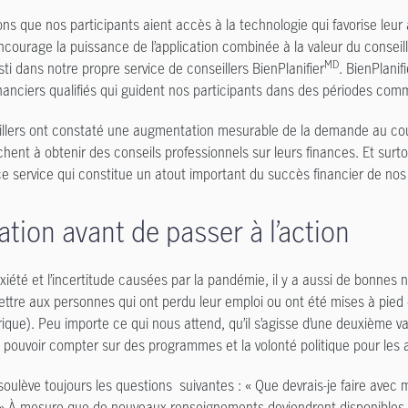
ns que nos participants aient accès à la technologie qui favorise leu
courage la puissance de l’application combinée à la valeur du conseille
MD
sti dans notre propre service de conseillers BienPlanifier
. BienPlanifi
inanciers qualifiés qui guident nos participants dans des périodes com
llers ont constaté une augmentation mesurable de la demande au cour
hent à obtenir des conseils professionnels sur leurs finances. Et surtou
ce service qui constitue un atout important du succès financier de nos 
tion avant de passer à l’action
nxiété et l’incertitude causées par la pandémie, il y a aussi de bonne
ttre aux personnes qui ont perdu leur emploi ou ont été mises à pied 
ique). Peu importe ce qui nous attend, qu’il s’agisse d’une deuxième 
pouvoir compter sur des programmes et la volonté politique pour les ai
soulève toujours les
questions
suivantes : « Que devrais-je faire avec m
? » À mesure que de nouveaux renseignements deviendront disponibles e