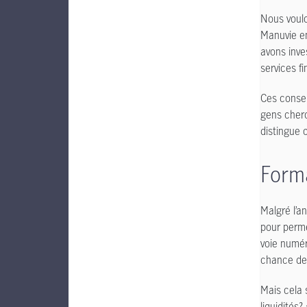
Nous voulo
Manuvie en
avons inve
services f
Ces consei
gens cherc
distingue 
Forma
Malgré l’a
pour perme
voie numér
chance de 
Mais cela 
liquidités