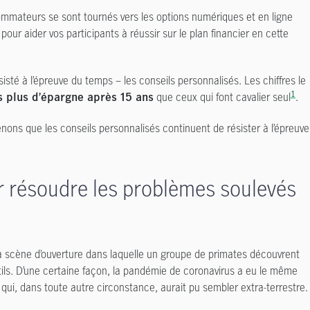
onsommateurs se sont tournés vers les options numériques et en ligne
our aider vos participants à réussir sur le plan financier en cette
isté à l’épreuve du temps – les conseils personnalisés. Les chiffres le
1
que ceux qui font cavalier seul
.
is plus d’épargne après 15 ans
nons que les conseils personnalisés continuent de résister à l’épreuve
r résoudre les problèmes soulevés
la scène d’ouverture dans laquelle un groupe de primates découvrent
tils. D’une certaine façon, la pandémie de coronavirus a eu le même
qui, dans toute autre circonstance, aurait pu sembler extra-terrestre.