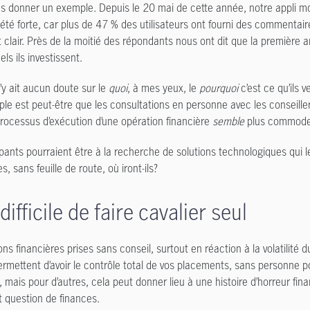
us donner un exemple. Depuis le 20 mai de cette année, notre appli mobi
été forte, car plus de 47 % des utilisateurs ont fourni des commenta
t clair. Près de la moitié des répondants nous ont dit que la première am
ls ils investissent.
n’y ait aucun doute sur le
quoi
, à mes yeux, le
pourquoi
c’est ce qu’ils 
mple est peut-être que les consultations en personne avec les conseiller
processus d’exécution d’une opération financière
semble
plus commode 
ipants pourraient être à la recherche de solutions technologiques qui le
 sans feuille de route, où iront-ils?
 difficile de faire cavalier seul
ons financières prises sans conseil, surtout en réaction à la volatilité
ermettent d’avoir le contrôle total de vos placements, sans personne po
 mais pour d’autres, cela peut donner lieu à une histoire d’horreur fina
st question de finances.