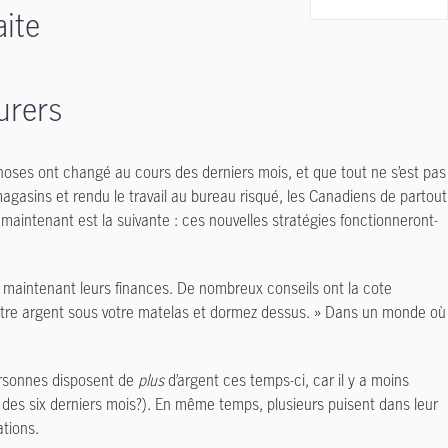
aite
urers
hoses ont changé au cours des derniers mois, et que tout ne s’est pas
agasins et rendu le travail au bureau risqué, les Canadiens de partout
maintenant est la suivante : ces nouvelles stratégies fonctionneront-
t maintenant leurs finances. De nombreux conseils ont la cote
t votre argent sous votre matelas et dormez dessus. » Dans un monde où
 personnes disposent de
plus
d’argent ces temps-ci, car il y a moins
es six derniers mois?). En même temps, plusieurs puisent dans leur
ations.