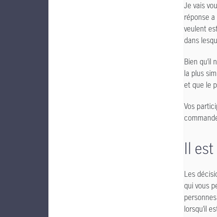
Je vais vo
réponse a 
veulent es
dans lesque
Bien qu’il 
la plus si
et que le 
Vos partic
commandes,
Il est
Les décisi
qui vous p
personnes,
lorsqu’il e