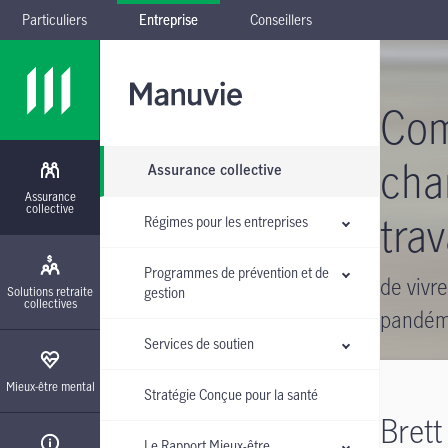
Particuliers
Entreprise
Conseillers
Passer à la navigation principale
Passer au contenu principal
Passer au pied de page
Passer le sous-menu
Com
cha
Assurance collective
Assurance
collective
trav
Régimes pour les entreprises
Programmes de prévention et de
de vivr
Solutions retraite
gestion
collectives
pandém
Services de soutien
Mieux-être mental
Stratégie Conçue pour la santé
Bret
Le Rapport Mieux-être