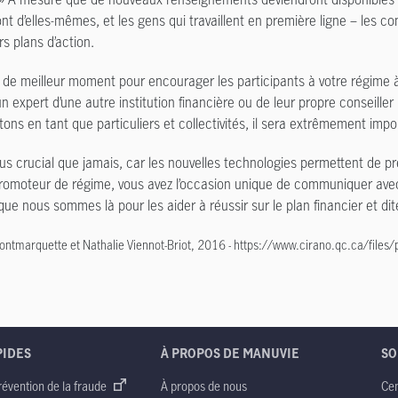
t d’elles-mêmes, et les gens qui travaillent en première ligne – les cons
rs plans d’action.
as de meilleur moment pour encourager les participants à votre régime à 
un expert d’une autre institution financière ou de leur propre conseille
ons en tant que particuliers et collectivités, il sera extrêmement impo
lus crucial que jamais, car les nouvelles technologies permettent de 
romoteur de régime, vous avez l’occasion unique de communiquer avec v
 que nous sommes là pour les aider à réussir sur le plan financier et d
tmarquette et Nathalie Viennot-Briot, 2016 - https://www.cirano.qc.ca/files
PIDES
À PROPOS DE MANUVIE
SO
révention de la fraude
À propos de nous
Cen