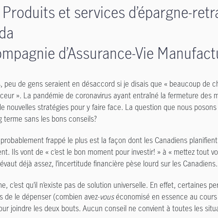
 Produits et services d’épargne-retr
da
ompagnie d’Assurance-Vie Manufact
, peu de gens seraient en désaccord si je disais que « beaucoup de c
uceur ». La pandémie de coronavirus ayant entraîné la fermeture des m
e nouvelles stratégies pour y faire face. La question que nous posons 
ng terme sans les bons conseils?
 probablement frappé le plus est la façon dont les Canadiens planifien
nt. Ils vont de « c’est le bon moment pour investir! » à « mettez tou
révaut déjà assez, l’incertitude financière pèse lourd sur les Canadiens.
e, c’est qu’il n’existe pas de solution universelle. En effet, certaines
s de le dépenser (combien avez-
vous
économisé en essence au cours d
ur joindre les deux bouts. Aucun conseil ne convient à toutes les situ