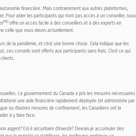
r autonomie financière. Mais contrairement aux autres plateformes,
r. Pour aider les participants qui n’ont pas accès à un conseiller, nous
MD
er
offre un accès facile à des conseillers et à des experts en
me celle que nous vivons actuellement.
s de la pandémie, et c’est une bonne chose. Cela indique que les
t, ces conseils sont offerts aux participants sans frais. C’est ce qui
clients.
s nouvelles. Le gouvernement du Canada a pris les mesures nécessaires
d’obtenir une aide financière rapidement déployée (et administrée par
vague ou d’autres mesures de confinement, les Canadiens ont la
der à y faire face.
on argent? Est-il sécuritaire d’investir? Devrais-je accumuler des
t que le marché se stabilisera, les meilleures pratiques se