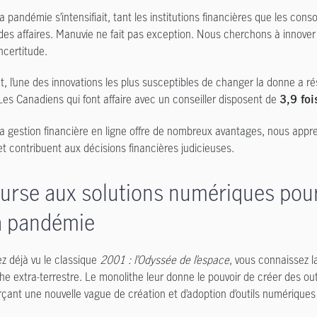
la pandémie s’intensifiait, tant les institutions financières que les c
 des affaires. Manuvie ne fait pas exception. Nous cherchons à innover p
ncertitude.
, l’une des innovations les plus susceptibles de changer la donne a rés
Les Canadiens qui font affaire avec un conseiller disposent de
3,9 fo
a gestion financière en ligne offre de nombreux avantages, nous appre
t contribuent aux décisions financières judicieuses.
urse aux solutions numériques pou
a pandémie
ez déjà vu le classique
2001 : l’Odyssée de l’espace
, vous connaissez 
he extra-terrestre. Le monolithe leur donne le pouvoir de créer des ou
rçant une nouvelle vague de création et d’adoption d’outils numériques 