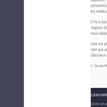
présenteron
les meilleu
Il n’y a p
s’agisse d’
nous adapt
Cela est p
tant que p
Dites-leur
1
Claude Mon
LIENS RA
Centre de p