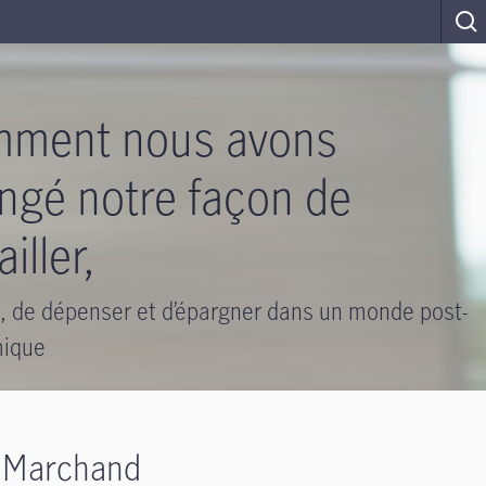
ment nous avons
ngé notre façon de
ailler,
e, de dépenser et d’épargner dans un monde post-
ique
t Marchand