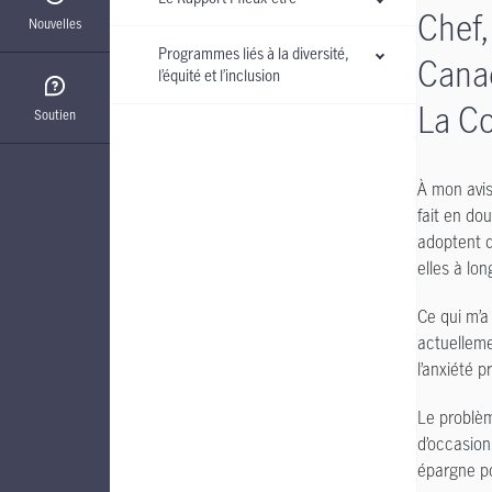
Chef,
Nouvelles
Programmes liés à la diversité,
Cana
l’équité et l’inclusion
La C
Soutien
À mon avis
fait en do
adoptent d
elles à lo
Ce qui m’a
actuelleme
l’anxiété p
Le problèm
d’occasion
épargne po