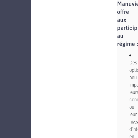
Manuvi
offre
aux
partici
au
régime :
Des
opti
peu
impo
leur
con
ou
leur
nive
d’in
en