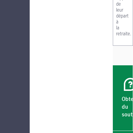
de
leur
départ
à
la
retraite.
Obte
du
sout