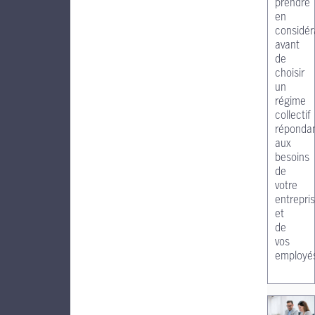
prendre
en
considér
avant
de
choisir
un
régime
collectif
réponda
aux
besoins
de
votre
entrepri
et
de
vos
employé