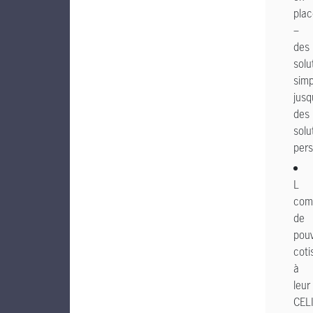
pla
–
des
solu
simp
jusq
des
solu
pers
L
com
de
pouv
coti
à
leur
CEL