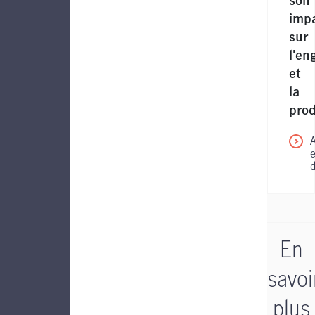
son
imp
sur
l'e
et
la
prod
En
savoi
plus