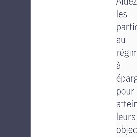
Aidez
les
parti
au
régi
à
épar
pour
attei
leurs
objec