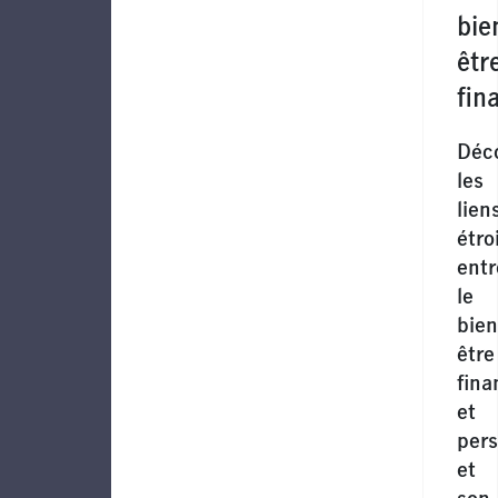
bie
êtr
fin
Déc
les
lien
étro
entr
le
bien
être
fina
et
per
et