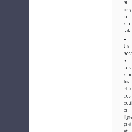
au
moy
de
ret
sala
Un
acc
à
des
repr
fina
et à
des
outi
en
lign
prat
et