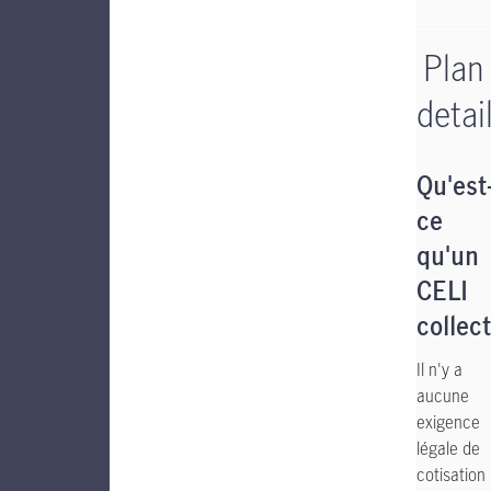
Plan
detai
Qu'est
ce
qu'un
CELI
collect
Il n'y a
aucune
exigence
légale de
cotisation