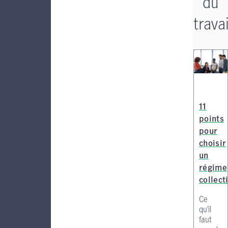
du
travai
11
points
pour
choisir
un
régime
collecti
Ce
qu’il
faut