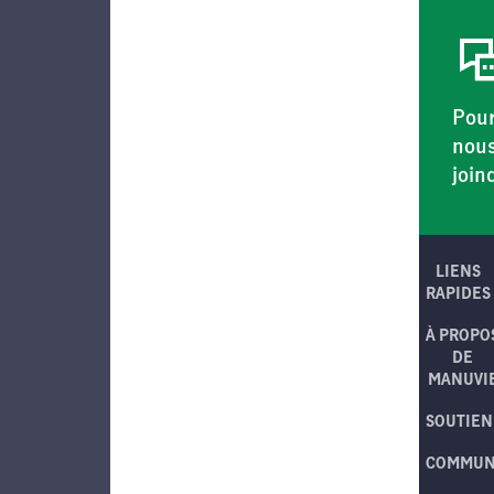
Pou
nou
join
LIENS
RAPIDES
À PROPO
DE
MANUVI
SOUTIEN
COMMUN