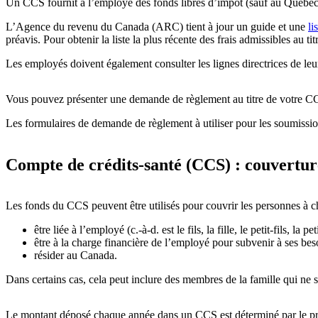
Un CCS fournit à l’employé des fonds libres d’impôt (sauf au Québec)
L’Agence du revenu du Canada (ARC) tient à jour un guide et une
li
préavis. Pour obtenir la liste la plus récente des frais admissibles au t
Les employés doivent également consulter les lignes directrices de leur
Vous pouvez présenter une demande de règlement au titre de votre 
Les formulaires de demande de règlement à utiliser pour les soumissions
Compte de crédits-santé (CCS) : couverture
Les fonds du CCS peuvent être utilisés pour couvrir les personnes à c
être liée à l’employé (c.-à-d. est le fils, la fille, le petit-fils, l
être à la charge financière de l’employé pour subvenir à ses bes
résider au Canada.
Dans certains cas, cela peut inclure des membres de la famille qui ne
Le montant déposé chaque année dans un CCS est déterminé par le p