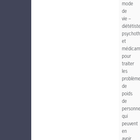
mode
de
vie –
diététist
psychoth
et
médicam
pour
traiter
les
problèm
de
poids
de
personn
qui
peuvent
en
avoir