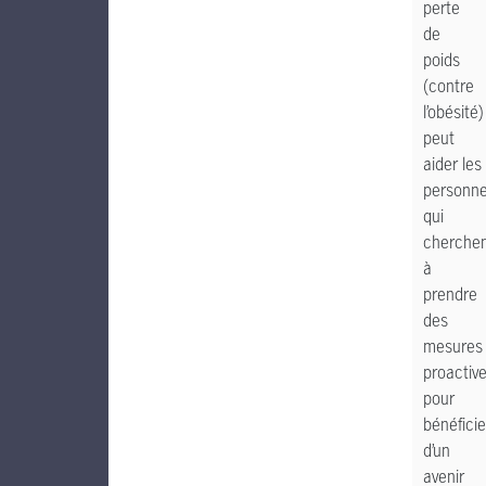
perte
de
poids
(contre
l’obésité)
peut
aider
les
personn
qui
cherche
à
prendre
des
mesures
proactiv
pour
bénéficie
d’un
avenir