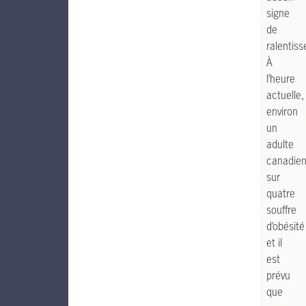
signe
de
ralentis
À
l’heure
actuelle,
environ
un
adulte
canadie
sur
quatre
souffre
d’obésité
et il
est
prévu
que