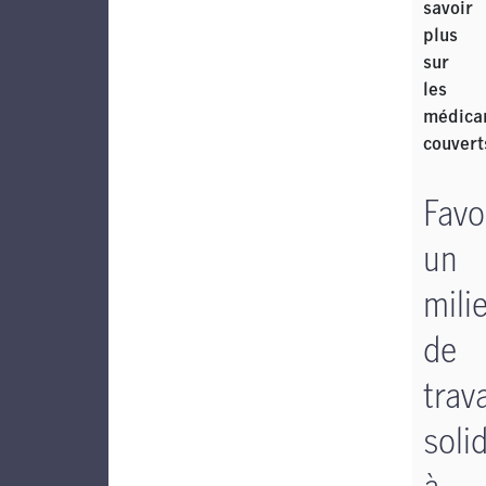
savoir
plus
sur
les
médica
couvert
Favo
un
mili
de
trava
soli
à