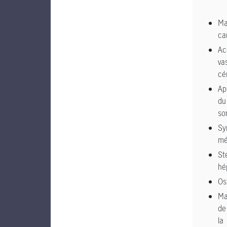
Ma
ca
Ac
va
cé
Ap
du
so
Sy
mé
St
hé
Os
Ma
de
la