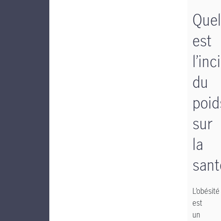
Quel
est
l’in
du
poid
sur
la
sant
L’obésité
est
un