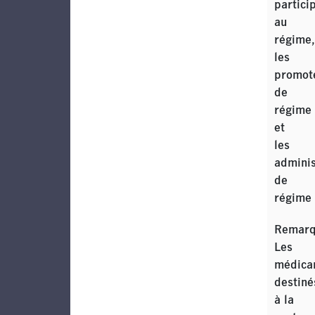
partici
au
régime,
les
promot
de
régime
et
les
adminis
de
régime
Remarq
Les
médica
destiné
à la