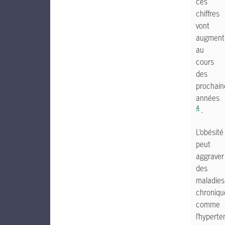
ces
chiffres
vont
augment
au
cours
des
prochain
années
4
.
L’obésité
peut
aggraver
des
maladies
chroniqu
comme
l’hyperte