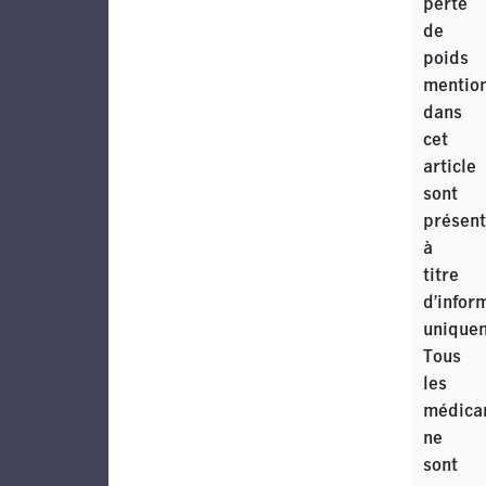
perte
de
poids
mentio
dans
cet
article
sont
présen
à
titre
d’infor
unique
Tous
les
médica
ne
sont