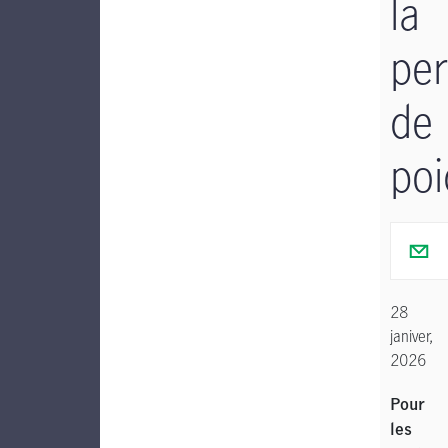
la
per
de
poi
28
janiver,
2026
Pour
les