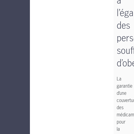
l’ég
des
per
souf
d’ob
La
garantie
d’une
couvertu
des
médicam
pour
la