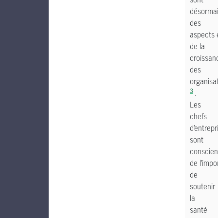
désorma
des
aspects
de la
croissan
des
organisa
3
.
Les
chefs
d’entrepr
sont
conscien
de l’imp
de
soutenir
la
santé