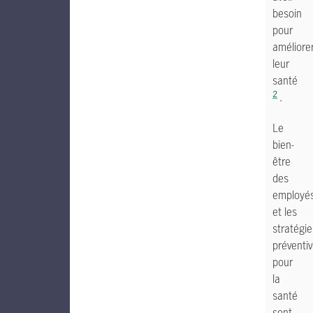
besoin
pour
améliore
leur
santé
2
.
Le
bien-
être
des
employé
et les
stratégie
préventi
pour
la
santé
sont