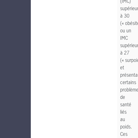
(IMC)
supérieu
à 30
(« obésit
ou un
IMC
supérieu
à 27
(« surpoi
et
présenta
certains
problèm
de
santé
liés
au
poids.
Ces