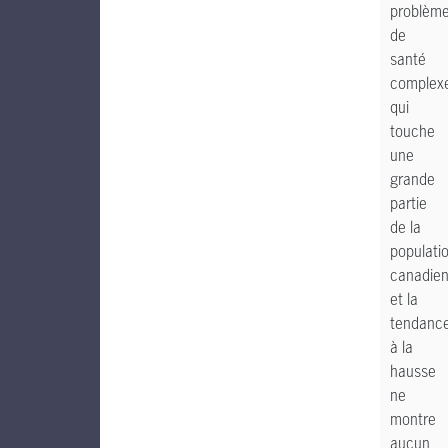
problèm
de
santé
complex
qui
touche
une
grande
partie
de la
populati
canadien
et la
tendanc
à la
hausse
ne
montre
aucun