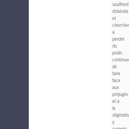
souffrent
d’obésité
et
cherche
à
perdre
du
poids
continue
de
faire
face
aux
préjugés
et à
la
stigmatis
y
compris