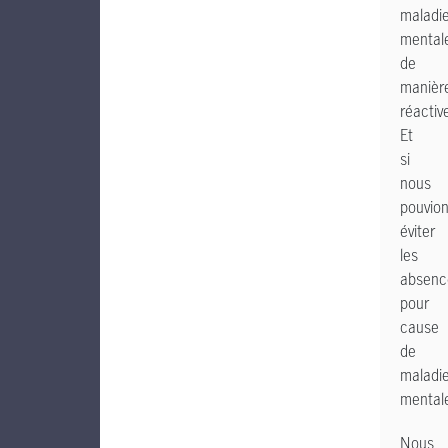
maladi
mental
de
manièr
réactiv
Et
si
nous
pouvio
éviter
les
absenc
pour
cause
de
maladi
mental
Nous