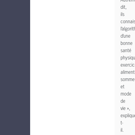
dit,
ils
connai
l’algori
d’une
bonne
santé
physiqu
exercic
aliment
sommei
et
mode
de
vie »,
expliqu
t-
il.