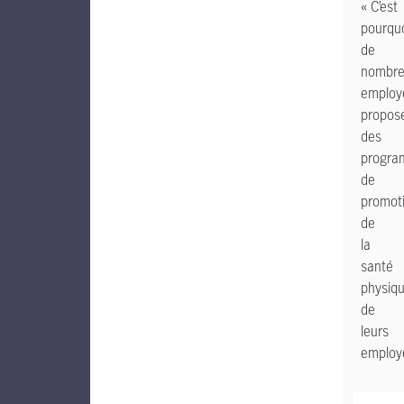
« C’est
pourqu
de
nombre
employ
propos
des
progr
de
promot
de
la
santé
physiq
de
leurs
employ