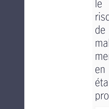
le
ris
de
ma
me
en
éta
pro