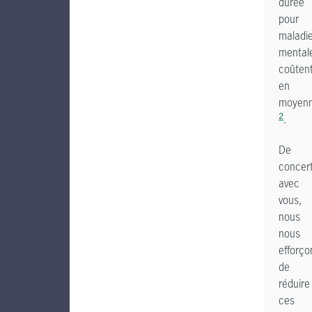
durée
pour
maladi
mental
coûten
en
moyenn
2
.
De
concer
avec
vous,
nous
nous
efforço
de
réduire
ces