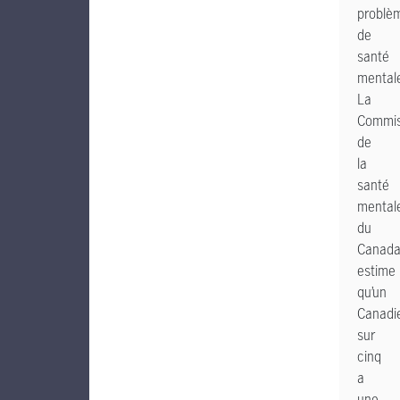
problè
de
santé
mental
La
Commis
de
la
santé
mental
du
Canad
estime
qu’un
Canadi
sur
cinq
a
une