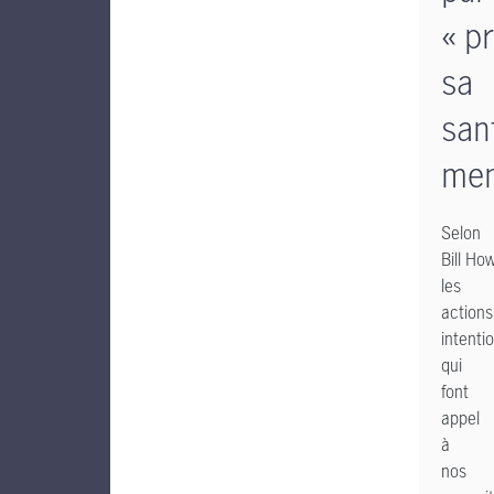
« p
sa
san
men
Selon
Bill How
les
actions
intenti
qui
font
appel
à
nos