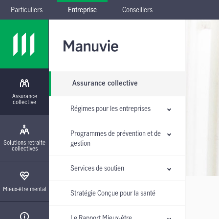
Particuliers
Entreprise
Conseillers
Passer à la navigation principale
Passer au contenu principal
Passer au pied de page
Passer le sous-menu
Assurance collective
Assurance
collective
Régimes pour les entreprises
Programmes de prévention et de
Solutions retraite
gestion
collectives
Services de soutien
Mieux-être mental
Stratégie Conçue pour la santé
Le Rapport Mieux-être