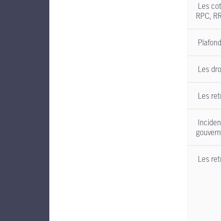
Les cot
RPC, RR
Plafond
Les droi
Les retr
Incidenc
gouvern
Les ret