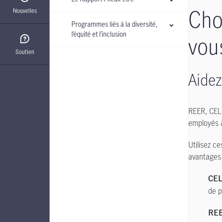
Choi
Nouvelles
Programmes liés à la diversité,
l’équité et l’inclusion
vou
Soutien
Aidez
REER, CELI
employés à
Utilisez c
avantages 
CEL
de p
REE