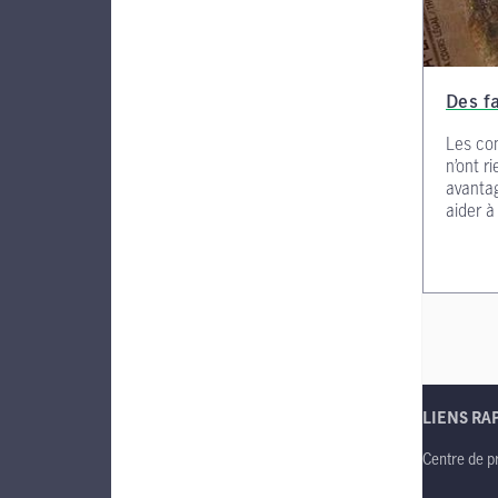
Des f
Les com
n’ont r
avanta
aider à
LIENS RA
Centre de p