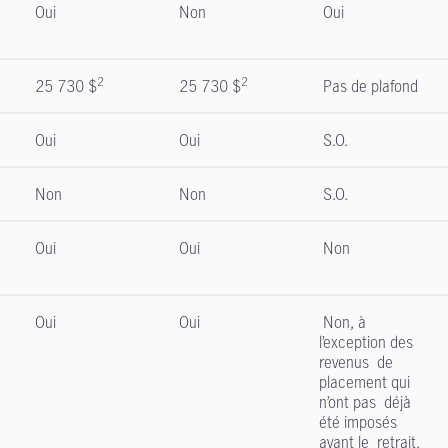
Oui
Non
Oui
2
2
25 730 $
25 730 $
Pas de plafond
Oui
Oui
S.O.
Non
Non
S.O.
Oui
Oui
Non
Oui
Oui
Non, à
l’exception des
revenus de
placement qui
n’ont pas déjà
été imposés
avant le retrait.