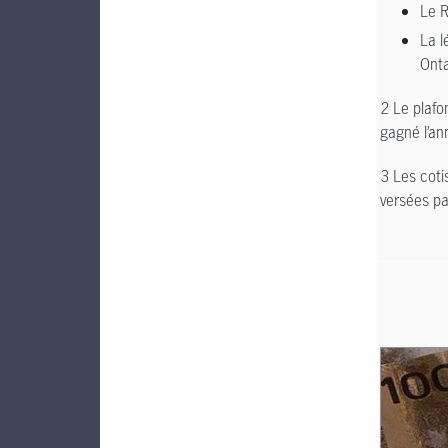
Le R
La l
Onta
2 Le plafo
gagné l’a
3 Les coti
versées pa