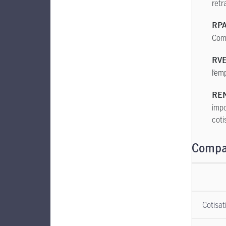
retr
RPA
Comm
RVE
l’em
REN
impo
coti
Compa
Cotisat