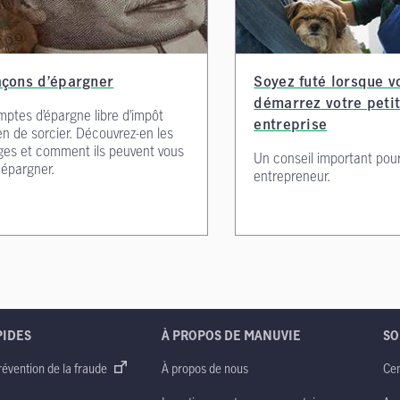
açons d’épargner
Soyez futé lorsque v
démarrez votre peti
ptes d’épargne libre d’impôt
entreprise
ien de sorcier. Découvrez-en les
ges et comment ils peuvent vous
Un conseil important pour
 épargner.
entrepreneur.
PIDES
À PROPOS DE MANUVIE
SO
révention de la fraude
À propos de nous
Cen