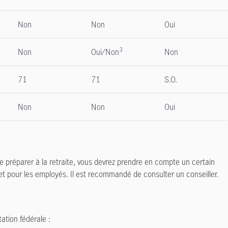
Non
Non
Oui
3
Non
Oui/Non
Non
71
71
S.O.
Non
Non
Oui
 préparer à la retraite, vous devrez prendre en compte un certain
e et pour les employés. Il est recommandé de consulter un conseiller.
tion fédérale :