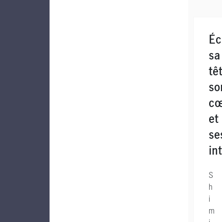
Éc
sa
tê
so
cœ
et
se
in
S
h
i
m