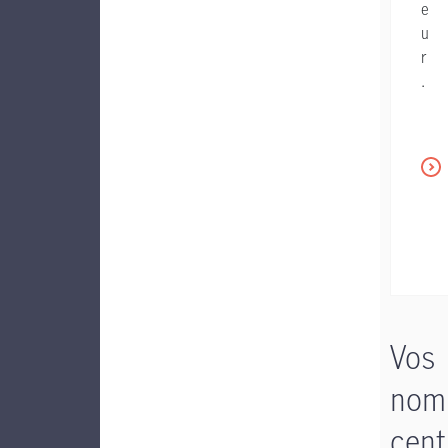
e
u
r
.
Vos
nom
cent