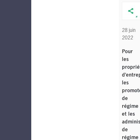
28 juin
2022
Pour
les
proprié
d’entre
les
promot
de
régime
et les
adminis
de
régime