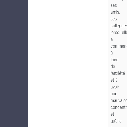
ses
amis,
ses
collègue
lorsqu’ell
a
commen
à
faire
de
l’anxiété
et à
avoir
une
mauvais
concentr
et
qu’elle