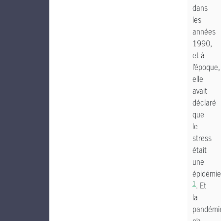
dans
les
années
1990,
et à
l’époque,
elle
avait
déclaré
que
le
stress
était
une
épidémie
1
. Et
la
pandémi