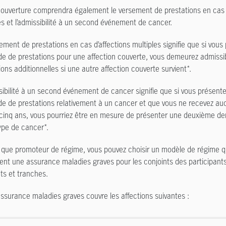
ouverture comprendra également le versement de prestations en cas d
es et l’admissibilité à un second événement de cancer.
ement de prestations en cas d’affections multiples signifie que si vous
 de prestations pour une affection couverte, vous demeurez admissi
ions additionnelles si une autre affection couverte survient*.
sibilité à un second événement de cancer signifie que si vous présent
 de prestations relativement à un cancer et que vous ne recevez au
cinq ans, vous pourriez être en mesure de présenter une deuxième d
ype de cancer*.
 que promoteur de régime, vous pouvez choisir un modèle de régime qu
nt une assurance maladies graves pour les conjoints des participants
s et tranches.
ssurance maladies graves couvre les affections suivantes :