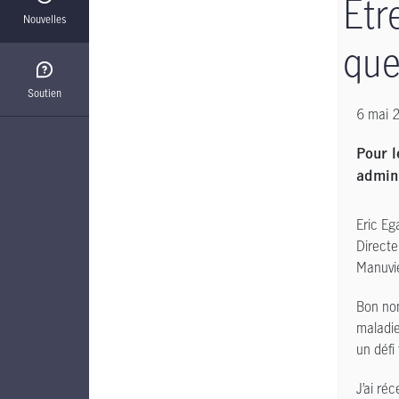
Êtr
Nouvelles
que
Soutien
6 mai 
Pour l
admin
Eric Eg
Directe
Manuvi
Bon nom
maladie
un défi
J’ai ré