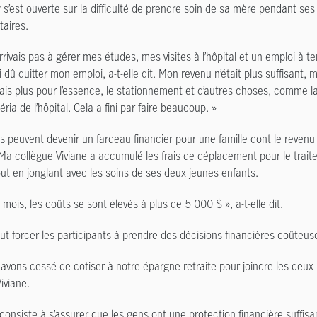
y s’est ouverte sur la difficulté de prendre soin de sa mère pendant se
taires.
arrivais pas à gérer mes études, mes visites à l’hôpital et un emploi à te
ai dû quitter mon emploi, a-t-elle dit. Mon revenu n’était plus suffisant, m
is plus pour l’essence, le stationnement et d’autres choses, comme la
éria de l’hôpital. Cela a fini par faire beaucoup. »
is peuvent devenir un fardeau financier pour une famille dont le revenu
 Ma collègue Viviane a accumulé les frais de déplacement pour le trai
out en jonglant avec les soins de ses deux jeunes enfants.
x mois, les coûts se sont élevés à plus de 5 000 $ », a-t-elle dit.
ut forcer les participants à prendre des décisions financières coûteus
avons cessé de cotiser à notre épargne-retraite pour joindre les deux 
iviane.
 consiste à s’assurer que les gens ont une protection financière suffisan