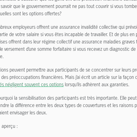
 savoir que le gouvernement pourrait ne pas tout couvrir si vous tomb
quelles sont les options offertes?
reux employeurs offrent une assurance invalidité collective qui prévo
rtie de votre salaire si vous êtes incapable de travailler. Et de plus en 
ises offrent dans leur régime collectif une assurance maladies graves f
 le versement d’une somme forfaitaire si vous recevez un diagnostic de
e.
ions peuvent permettre aux participants de se concentrer sur leurs pr
 des préoccupations financières. Mais j’ai écrit un article sur la façon 
s négligent souvent ces options
lorsqu’ils adhèrent aux garanties.
ourquoi la sensibilisation des participants est très importante. Elle peut
dre la différence entre les deux types de couvertures et les raisons p
raient envisager les deux.
n aperçu :