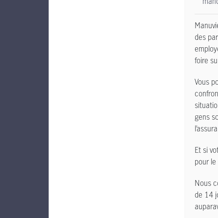
manq
Manuvie
des par
employé
foire su
Vous po
confron
situati
gens so
l’assura
Et si v
pour le
Nous co
de 14 j
auparav