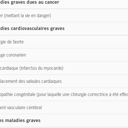
dies graves dues au cancer
r (mettant la vie en danger)
dies cardiovasculaires graves
gie de l’aorte
ge coronarien
 cardiaque (infarctus du myocarde)
acement des valvules cardiaques
opathie congénitale (pour laquelle une chirurgie correctrice a été effe
ent vasculaire cérébral
es maladies graves