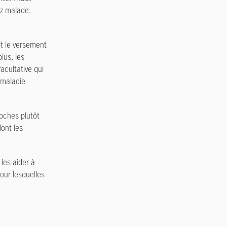
ez malade.
it le versement
plus, les
acultative qui
 maladie
oches plutôt
dont les
 les aider à
our lesquelles