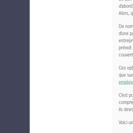
d’abord
Alors, 
De nomb
d’une pa
entrepr
prévoit
couvert
Ces opt
que sur
employé
C’est p
compren
ils dev
Voici u