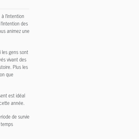
 l’intention
l’intention des
vous animez une
i les gens sont
és vivant des
toire. Plus les
ion que
ent est idéal
 cette année.
ériode de survie
u temps