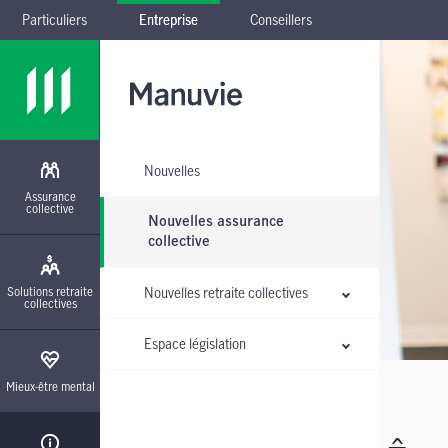
Particuliers
Entreprise
Conseillers
Passer à la navigation principale
Passer au contenu principal
Passer au pied de page
Passer le sous-menu
Nouvelles
Assurance
collective
Nouvelles assurance
collective
Solutions retraite
Nouvelles retraite collectives
collectives
Espace législation
Mieux-être mental