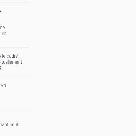
s
mme
t un
.
s le cadre
abituellement
é.
e en
ipant peut