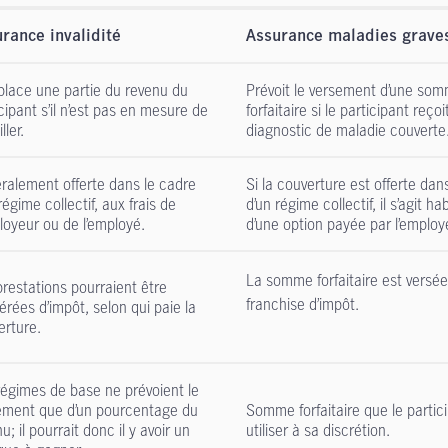
rance invalidité
Assurance maladies grave
lace une partie du revenu du
Prévoit le versement d’une so
cipant s’il n’est pas en mesure de
forfaitaire si le participant reçoi
iller.
diagnostic de maladie couverte
ralement offerte dans le cadre
Si la couverture est offerte dan
régime collectif, aux frais de
d’un régime collectif, il s’agit h
loyeur ou de l’employé.
d’une option payée par l’employ
La somme forfaitaire est versé
prestations pourraient être
franchise d’impôt.
rées d’impôt, selon qui paie la
erture.
régimes de base ne prévoient le
ement que d’un pourcentage du
Somme forfaitaire que le partic
u; il pourrait donc il y avoir un
utiliser à sa discrétion.