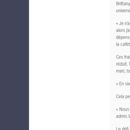
Brittan
universi
« Je n’
alors j’
dépensa
la cafét
Ces fra
réduit.
mari, t
« En si
Cela pe
« Nous 
admis V
Le défi