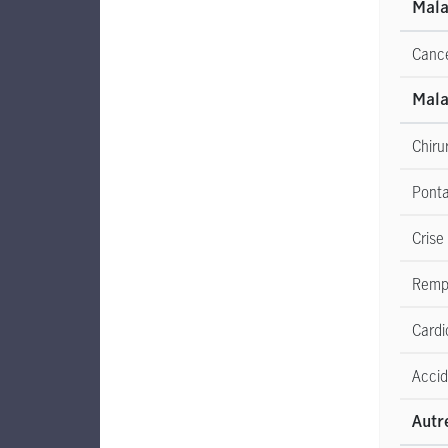
Mala
Cance
Mala
Chirur
Ponta
Crise
Rempl
Cardi
Accid
Autr