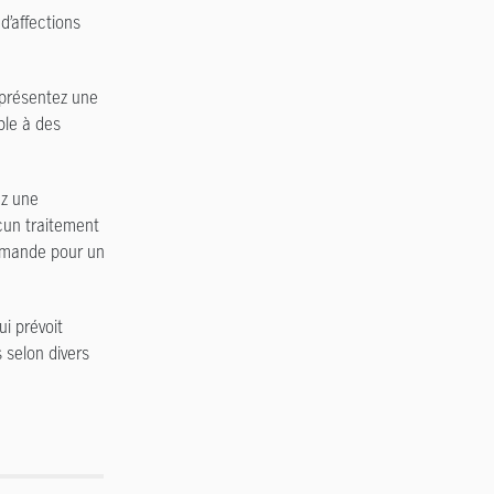
’affections
 présentez une
ble à des
ez une
cun traitement
emande pour un
i prévoit
 selon divers