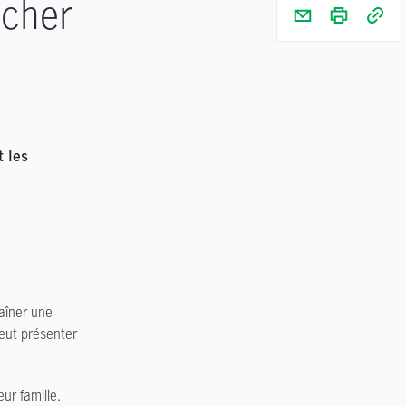
 cher
t les
aîner une
peut présenter
ur famille.