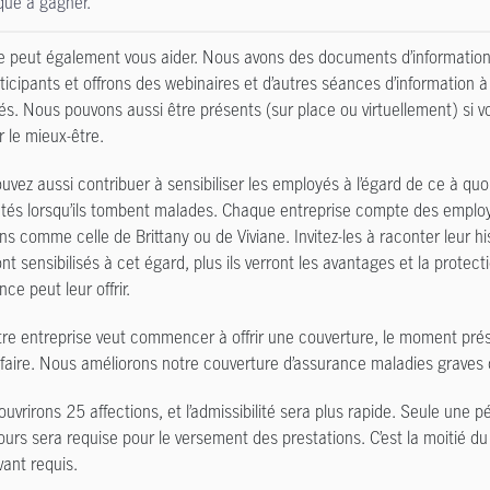
ue à gagner.
 peut également vous aider. Nous avons des documents d’information à
ticipants et offrons des webinaires et d’autres séances d’information à 
s. Nous pouvons aussi être présents (sur place ou virtuellement) si 
r le mieux-être.
uvez aussi contribuer à sensibiliser les employés à l’égard de ce à quo
tés lorsqu’ils tombent malades. Chaque entreprise compte des employ
ons comme celle de Brittany ou de Viviane. Invitez-les à raconter leur his
nt sensibilisés à cet égard, plus ils verront les avantages et la protect
nce peut leur offrir.
otre entreprise veut commencer à offrir une couverture, le moment prés
 faire. Nous améliorons notre couverture d’assurance maladies graves
uvrirons 25 affections, et l’admissibilité sera plus rapide. Seule une p
ours sera requise pour le versement des prestations. C’est la moitié d
ant requis.