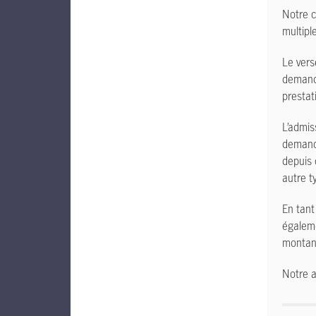
Notre c
multipl
Le vers
demande
prestat
L’admis
demande
depuis 
autre t
En tant
égaleme
montant
Notre a