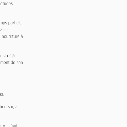
s études
mps partiel,
ais je
 nourriture à
 est déjà
tement de son
es.
bouts », a
te. Il faut