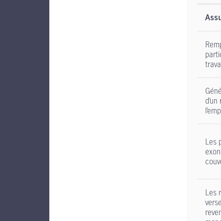
Assu
Remp
parti
trava
Géné
d’un 
l’emp
Les 
exoné
couv
Les 
vers
reven