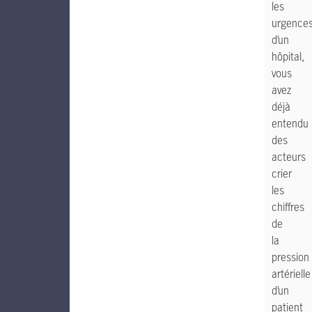
les
urgence
d’un
hôpital,
vous
avez
déjà
entendu
des
acteurs
crier
les
chiffres
de
la
pression
artérielle
d’un
patient