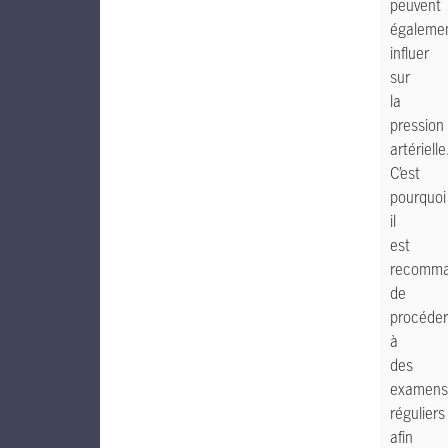
peuvent
égaleme
influer
sur
la
pression
artérielle
C’est
pourquoi
il
est
recomm
de
procéder
à
des
examens
réguliers
afin