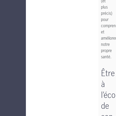
(et
plus
précis)
pour
compren
et
améliore
notre
propre
santé.
Être
à
l’éc
de