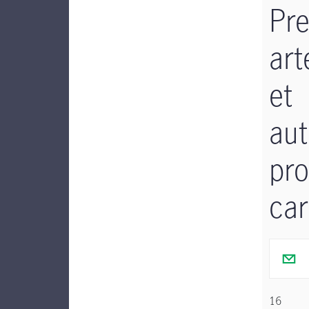
Pre
art
et
aut
pr
car
16