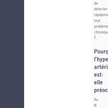
de
détecter
rapidem
tout
problèm
chroniqu
2
.
Pourq
l’hyp
artéri
est-
elle
préo
Au
fil