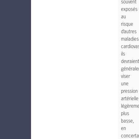
souvent
exposés
au
risque
d’autres
maladies
cardiovas
ils
devraien
général
viser
une
pression
artérielle
légèrem
plus
basse,
en
concerta