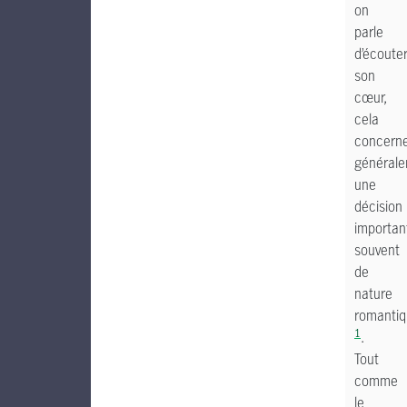
on
parle
d’écoute
son
cœur,
cela
concern
général
une
décision
importan
souvent
de
nature
romanti
1
.
Tout
comme
le