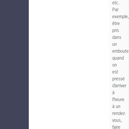
etc.
Par
exemple,
être
pris
dans
un
emboutei
quand
on
est
pressé
d’arriver
à
l’heure
à un
rendez-
vous,
faire