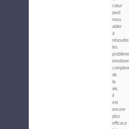
cœur
peut
nous
aider
à
résoudre
les
problèm
émotionn
complex
de
la
vie,
il
est
encore
plus
efficace