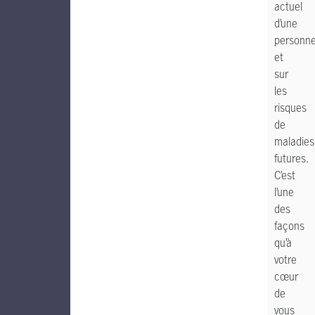
actuel
d’une
personn
et
sur
les
risques
de
maladies
futures.
C’est
l’une
des
façons
qu’à
votre
cœur
de
vous