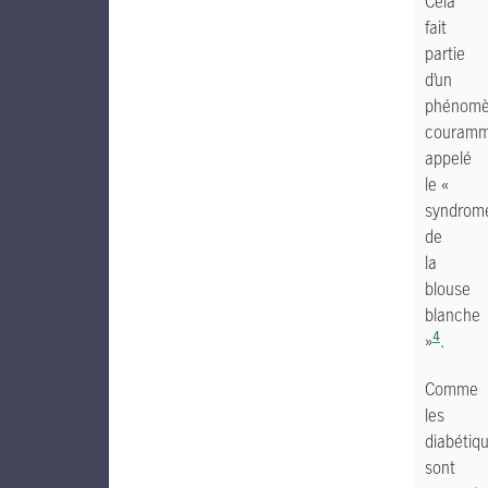
Cela
fait
partie
d’un
phénom
couramm
appelé
le «
syndrom
de
la
blouse
blanche
4
»
.
Comme
les
diabétiq
sont