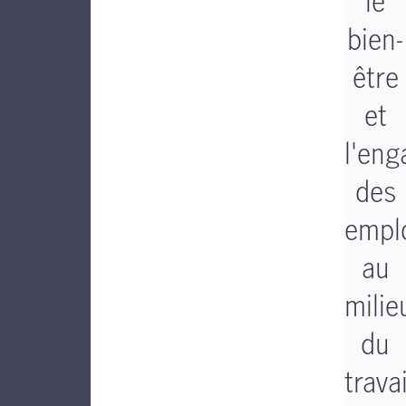
le
bien-
être
et
l'en
des
empl
au
milie
du
travai