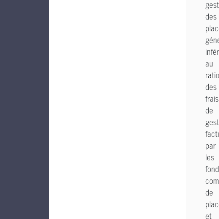
gest
des
pla
gén
infé
au
rati
des
frais
de
gest
fact
par
les
fond
com
de
pla
et