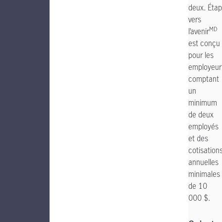
deux. Éta
vers
MD
l’avenir
est conçu
pour les
employeur
comptant
un
minimum
de deux
employés
et des
cotisation
annuelles
minimales
de 10
000 $.