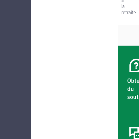
à
la
retraite.
Obte
du
sout