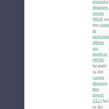
enregistré
d’épargne-
retraite
(REER)
ass
d’un
régim
de
participati
différée
aux
bénéfices
(RPDB)
facultatif
ou d’un
compte
d’épargne
libre
d’impôt
(CELI)
facul
ou des