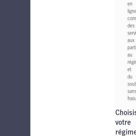
en
lign
comp
des
serv
aux
part
au
rég
et
du
sout
san
frais
Choisi
votre
régim