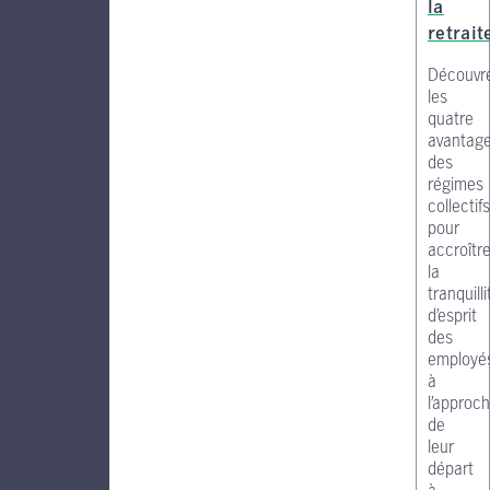
la
retrait
Découvr
les
quatre
avantag
des
régimes
collectifs
pour
accroîtr
la
tranquilli
d’esprit
des
employé
à
l’approc
de
leur
départ