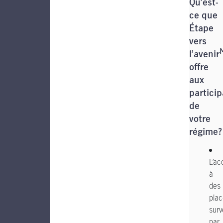
Qu’est-
ce que
Étape
vers
l’avenir
offre
aux
partici
de
votre
régime?
L’ac
à
des
pla
surv
par