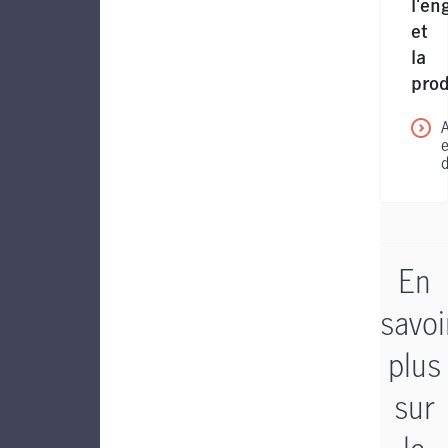
l'e
et
la
prod
En
savoi
plus
sur