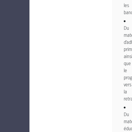
les
ban
Du
maté
d’ad
pri
ains
que
le
pro
vers
la
retr
Du
maté
éduc