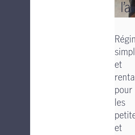
l’a
Régi
simp
et
renta
pour
les
petit
et