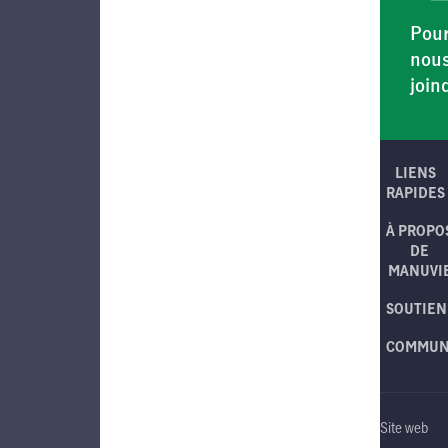
Pou
nou
join
LIENS
RAPIDES
À PROPO
DE
MANUVI
SOUTIEN
COMMUN
Site web