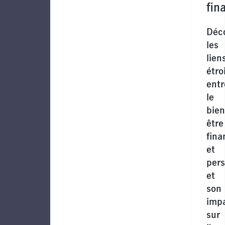
fin
Déc
les
lien
étro
entr
le
bien
être
fina
et
per
et
son
imp
sur