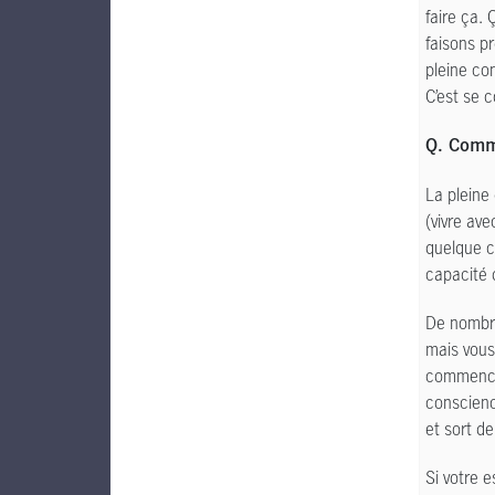
faire ça.
faisons p
pleine con
C’est se c
Q. Comme
La pleine
(vivre ave
quelque c
capacité d
De nombre
mais vous
commencer
conscienc
et sort de
Si votre e