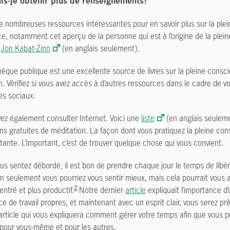
is-je obtenir plus de renseignements?
 de nombreuses ressources intéressantes pour en savoir plus sur la plei
e, notamment cet aperçu de la personne qui est à l’origine de la plei
,
Jon Kabat-Zinn
(en anglais seulement).
hèque publique est une excellente source de livres sur la pleine consci
n. Vérifiez si vous avez accès à d’autres ressources dans le cadre de v
es sociaux.
ez également consulter Internet. Voici une
liste
(en anglais seuleme
ons gratuites de méditation. La façon dont vous pratiquez la pleine con
tante. L’important, c’est de trouver quelque chose qui vous convient.
ous sentez débordé, il est bon de prendre chaque jour le temps de libér
on seulement vous pourriez vous sentir mieux, mais cela pourrait vous a
2
ntré et plus productif.
Notre dernier
article
expliquait l’importance d
e de travail propres, et maintenant avec un esprit clair, vous serez prê
article qui vous expliquera comment gérer votre temps afin que vous p
s pour vous-même et pour les autres.