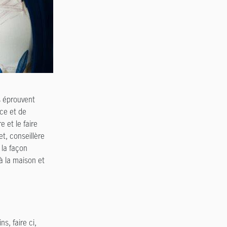
s éprouvent
nce et de
 et le faire
t, conseillère
 la façon
 à la maison et
s, faire ci,