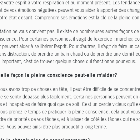
z votre esprit à votre respiration et au moment présent. Les tendance
t de vos émotions négatives peuvent vous aider à apporter des chan
votre état d’esprit. Comprendre ses émotions est la clé de la pleine co
itation ne vous convient pas, il existe de nombreuses autres façons de 
science. Pour certaines personnes, il s’agit de l’exercice : marcher, co
r peuvent aider à se libérer l’esprit. Pour d’autres, il s’agit de faire un c
ns distraction, de prendre un bain chaud ou de prendre une demi-heu
t important, c’est de trouver quelque chose qui fonctionne pour vous.
elle façon la pleine conscience peut-elle m’aider?
us avons trop de choses en tête, il peut être difficile de se concentrer
de se sentir dépassé plus facilement. Certaines personnes peuvent en 
 et incapables de faire quoi que ce soit. C’est un cercle vicieux qu’il est
 vous prenez le temps de pratiquer la pleine conscience, cela peut vous
ordre de priorités de vos tâches, et à laisser de côté les tâches qui ne 
es. Vous pouvez ainsi être plus productif à long terme.