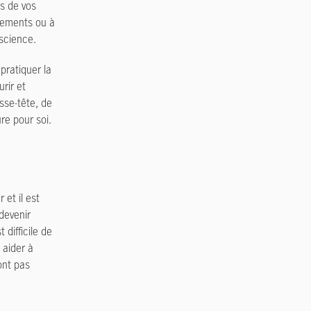
s de vos
gements ou à
nscience.
pratiquer la
urir et
asse-tête, de
re pour soi.
 et il est
devenir
 difficile de
 aider à
sont pas