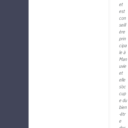
et
est
con
seill
ère
prin
cipa
le à
Man
uvie
et
elle
s’oc
cup
e du
bien
-êtr
e
des