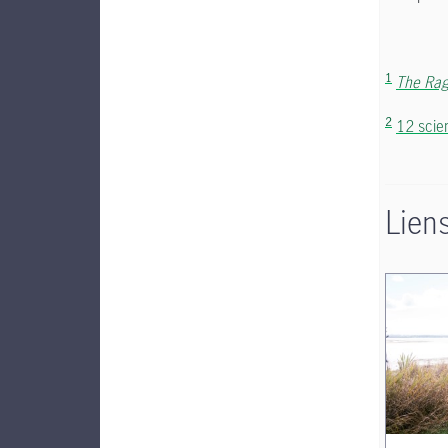
1
The Rag
2
12 scie
Lien