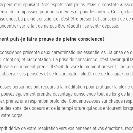
 Ça peut être épuisant. Nos esprits sont pleins. Mais je constate aussi
reuve de compassion pour nous-mêmes et pour les autres. C’est ça fai
science. La pleine conscience, c’est être présent et conscient de ce qu
oncentrer sur le fait de ne pas être réactif ni se sentir dépassé.
nt puis-je faire preuve de pleine conscience?
 conscience présente deux caractéristiques essentielles : la prise de 
c intention) et l’acceptation. La prise de conscience, c’est savoir qu’il fa
hose à ce moment précis. Il s’agit de vivre le moment présent. L’accept
’observer ses pensées et de les accepter, plutôt que de les juger ou de
uses personnes ont recours à la méditation pour pratiquer la pleine 
 pouvez également prendre davantage conscience tout au long de la 
, prenez une respiration profonde. Concentrez-vous sur chaque respi
e des sons, des odeurs et de la température qui vous entourent lorsque
 votre corps.
sprit dérive de votre respiration vers vos pensées et vos émotions, rec