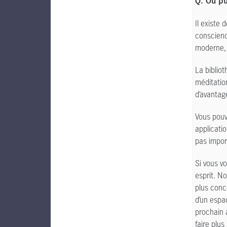
Q. Où pu
Il existe
conscienc
moderne
La bibliot
méditatio
d’avantag
Vous pouv
applicati
pas impor
Si vous v
esprit. N
plus conce
d’un espac
prochain 
faire plu