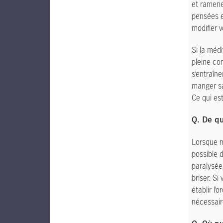
et ramene
pensées e
modifier 
Si la méd
pleine con
s’entraîne
manger sa
Ce qui es
Q. De qu
Lorsque no
possible 
paralysées
briser. Si
établir l’
nécessair