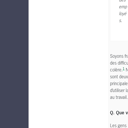
emp
loyé
s.
Soyons fr
des diffi
1
colère.
N
sont deux
principale
d’utiliser
au travail.
Q. Que v
Les gens s