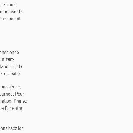
 que nous
re preuve de
e l’on fait.
conscience
ut faire
ation est la
 les éviter.
conscience,
journée. Pour
ration. Prenez
 l’air entre
onnaissez-les