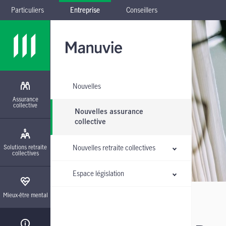
Particuliers
Entreprise
Conseillers
Passer à la navigation principale
Passer au contenu principal
Passer au pied de page
Passer le sous-menu
Nouvelles
Assurance
collective
Nouvelles assurance
collective
Solutions retraite
Nouvelles retraite collectives
collectives
Espace législation
Mieux-être mental