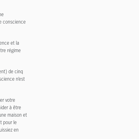
ne
ne conscience
ence et la
otre régime
nt) de cinq
science n’est
er votre
ider à être
’une maison et
t pour le
uissiez en