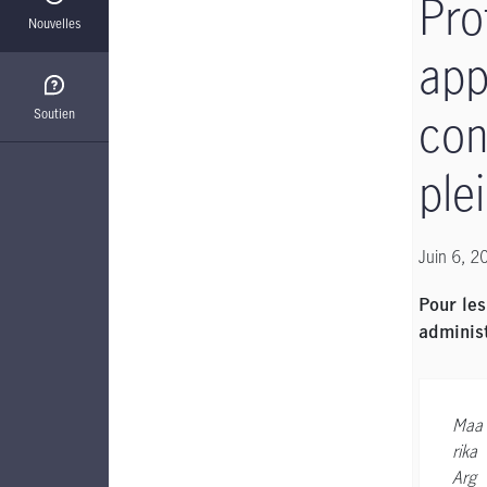
Pro
Nouvelles
app
con
Soutien
ple
Juin 6, 2
Pour les
adminis
Maa
rika
Arg