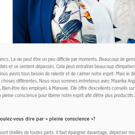
ancs. La vie peut être un peu difficile par moments. Beaucoup de gen
cultés et se sentent dépassés. Cela peut entraîner beaucoup d’impatie
ous avons tous besoin de ralentir et de calmer notre esprit. Mais le dire
 choses différentes. Nous nous sommes entretenus avec Maarika Arge
, Bien-être des employés à Manuvie. Elle offre d’excellents conseils sur
 la pleine conscience pour libérer notre esprit afin d’être plus productifs
oulez-vous dire par « pleine conscience »?
ont tiraillés de toutes parts. Il faut épargner davantage, dépenser moin