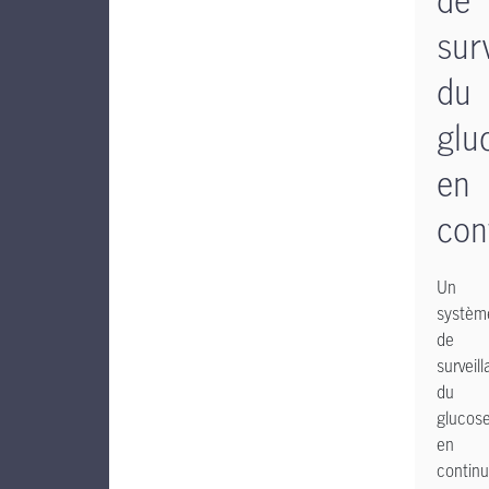
sur
du
glu
en
con
Un
systèm
de
surveil
du
glucos
en
continu