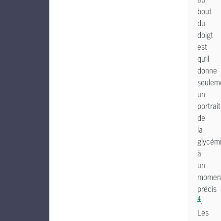
bout
du
doigt
est
qu’il
donne
seulem
un
portrait
de
la
glycém
à
un
momen
précis
4
.
Les