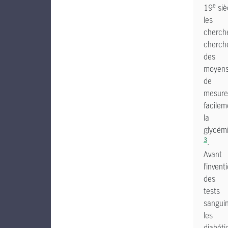
e
19
siè
les
cherch
cherch
des
moyen
de
mesure
facilem
la
glycém
3
.
Avant
l’invent
des
tests
sanguin
les
diabéti