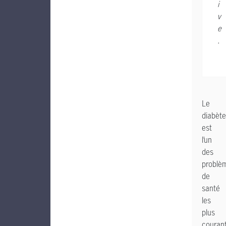
i
v
e
.
Le
diabète
est
l’un
des
problè
de
santé
les
plus
couran