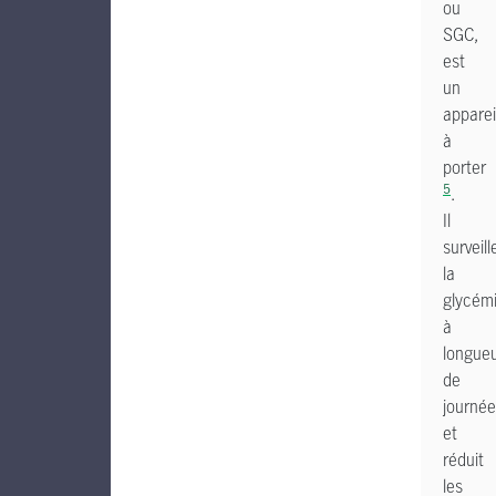
ou
SGC,
est
un
apparei
à
porter
5
.
Il
surveill
la
glycém
à
longue
de
journée
et
réduit
les