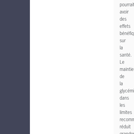
pourrai
avoir
des
effets
bénéfi
sur
la
santé.
Le
mainti
de
la
glycém
dans
les
limites
recom
réduit
grande