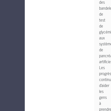
des
bandele
de
test
de
glycém
aux
systèm
de
pancré
artificie
Les
progrè
contin
d’aider
les
gens
à
prendr