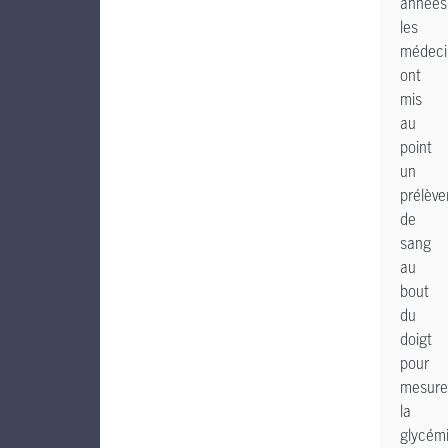
années
les
médeci
ont
mis
au
point
un
prélèv
de
sang
au
bout
du
doigt
pour
mesure
la
glycém