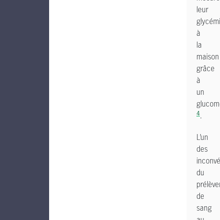
leur
glycém
à
la
maison
grâce
à
un
glucom
4
.
L’un
des
inconvé
du
prélèv
de
sang
au