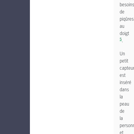
besoin
de
piqûres
au
doigt
5
.
Un
petit
capteu
est
inséré
dans
la
peau
de
la
person
et