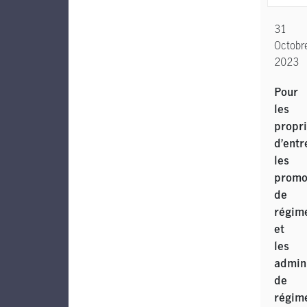
31
Octobr
2023
Pour
les
propri
d’entr
les
promo
de
régim
et
les
admin
de
régim