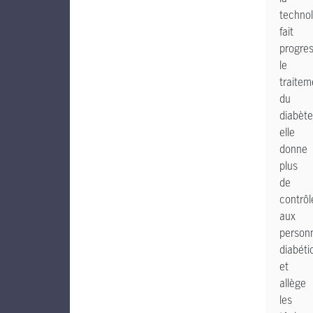
technol
fait
progre
le
traitem
du
diabète
elle
donne
plus
de
contrôl
aux
person
diabéti
et
allège
les