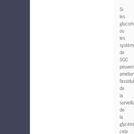
Si
les
glucom
ou
les
systèm
de
SGC
peuven
amélior
l’assidu
de
la
surveil
de
la
glycémi
cela