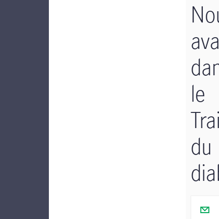
Nou
av
da
le
Tra
du
dia