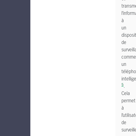
transm
l’inform
à
un
disposit
de
surveil
comme
un
téléph
intellig
5
.
Cela
permet
à
l’utilisa
de
surveill