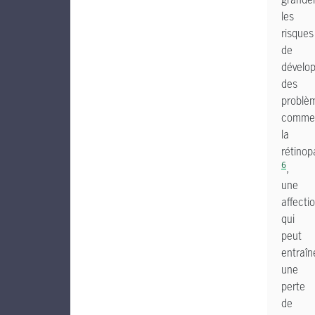
les
risques
de
dévelo
des
problè
comme
la
rétinop
6
,
une
affecti
qui
peut
entraîn
une
perte
de