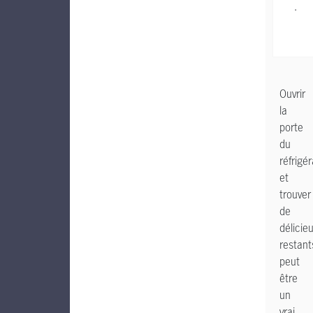
.
Ouvrir
la
porte
du
réfrigé
et
trouver
de
délicie
restant
peut
être
un
vrai