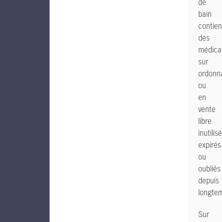
de
bain
contie
des
médica
sur
ordonn
ou
en
vente
libre
inutilis
expirés
ou
oubliés
depuis
longte
Sur