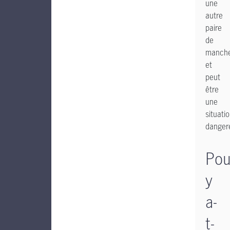
une
autre
paire
de
manch
et
peut
être
une
situati
danger
Pou
y
a-
t-