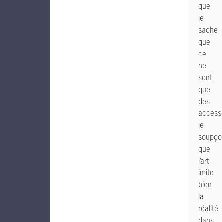
que
je
sache
que
ce
ne
sont
que
des
accesso
je
soupço
que
l’art
imite
bien
la
réalité
dans