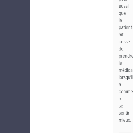
aussi
que
le
patient
ait
cessé
de
prendr
le
médica
lorsqu’il
a
comme
à
se
sentir
mieux.