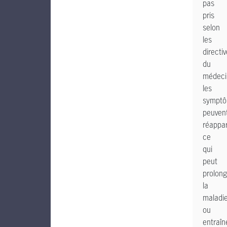
pas
pris
selon
les
directi
du
médeci
les
sympt
peuven
réappar
ce
qui
peut
prolong
la
maladi
ou
entraîn