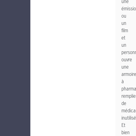
une
émissi
ou
un
film
et
un
person
ouvre
une
armoir
à
pharma
remplie
de
médica
inutilis
Et
bien