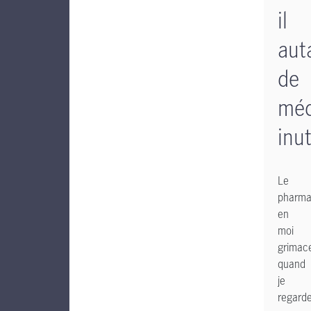
il
aut
de
méd
inut
Le
pharma
en
moi
grimac
quand
je
regard