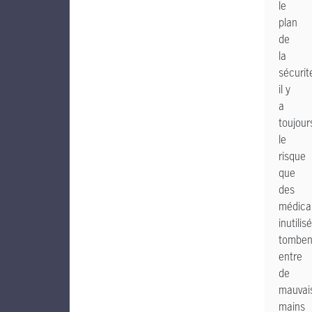
le
plan
de
la
sécurit
il y
a
toujour
le
risque
que
des
médica
inutilis
tomben
entre
de
mauvai
mains